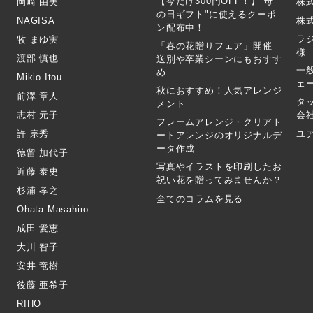
【今だけ300円OFF！】"母
岡崎 由美
株
の日ギフト"に使えるクーポ
NAGISA
株式
ン配布中！
ラ
牧 まゆ実
「春の花贈りフェア」開催｜
様
渡部 慎也
送別や卒業シーンにもおすす
一
め
Mikio Itou
ェ
秋におすすめ！人気アレンジ
前澤 章人
タ
メント
志村 元子
会
フレームアレンジ・クリアト
許 宗秀
ユ
ートアレンジのオリジナルデ
ータ作成
徳留 加代子
写真やイラストを印刷したお
近藤 泰史
祝い花を贈ってみませんか？
杉浦 孝之
全てのコラムを見る
Ohata Masahiro
成田 愛恵
大川 智子
安井 竜樹
後藤 亜希子
RIHO