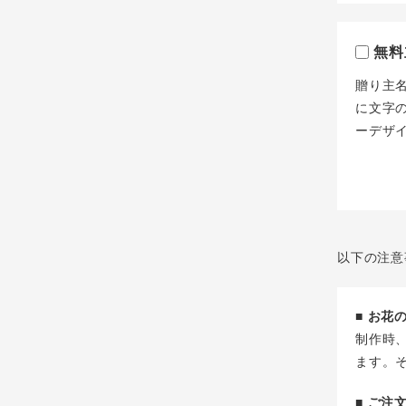
無料
贈り主
に文字
ーデザ
以下の注意
■ お
制作時
ます。
■ ご