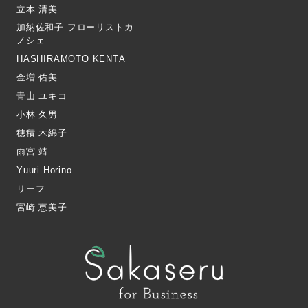
立本 清美
加納佐和子 フローリストカ
ノシェ
HASHIRAMOTO KENTA
金増 佑美
青山 ユキコ
小林 久男
穂積 木綿子
雨宮 靖
Yuuri Horino
リーフ
宮崎 恵美子