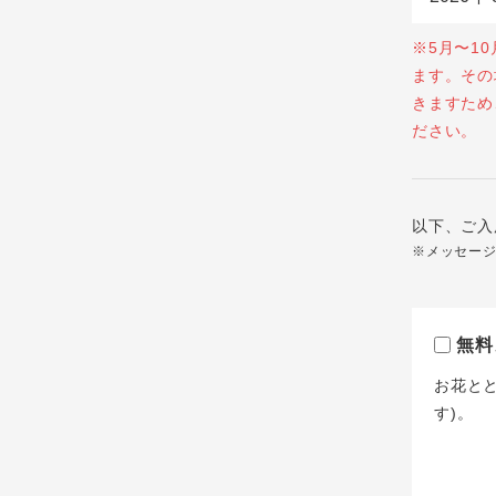
※5月〜1
ます。その
きますため
ださい。
以下、ご入
※メッセー
無料
お花と
す)。