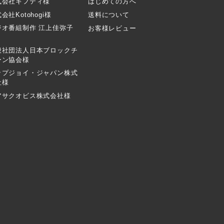
式会社ギフティ様
はじめての方へ
会社Kotohogi様
送料について
ジオ番組制作 江上佳弥子
お客様レビュー
般社団法人日本ブロックチ
ーン協会様
ップジョイ・ジャパン株式
社様
アサクオビス株式会社様