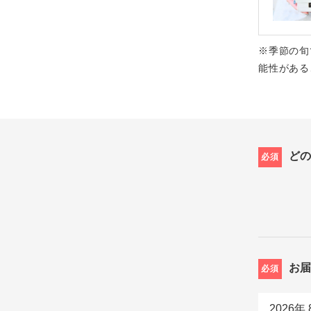
※季節の旬
能性がある
ど
必須
お
必須