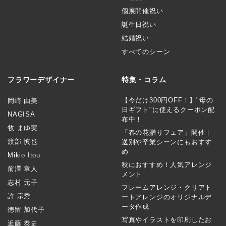
個展開催祝い
誕生日祝い
結婚祝い
すべてのシーン
フラワーデザイナー
特集・コラム
【今だけ300円OFF！】"母の
岡崎 由美
日ギフト"に使えるクーポン配
NAGISA
布中！
牧 まゆ実
「春の花贈りフェア」開催｜
渡部 慎也
送別や卒業シーンにもおすす
め
Mikio Itou
秋におすすめ！人気アレンジ
前澤 章人
メント
志村 元子
フレームアレンジ・クリアト
許 宗秀
ートアレンジのオリジナルデ
ータ作成
徳留 加代子
写真やイラストを印刷したお
近藤 泰史