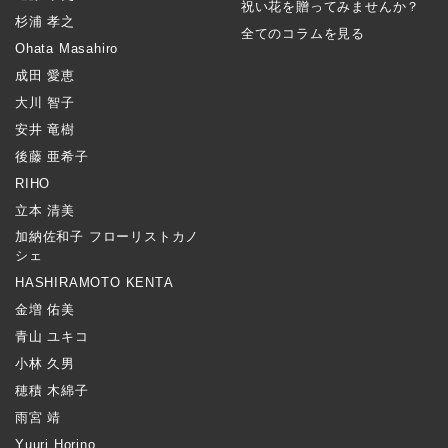
祝い花を贈ってみませんか？
杉浦 孝之
全てのコラムを見る
Ohata Masahiro
成田 愛恵
大川 智子
安井 竜樹
後藤 亜希子
RIHO
立本 清美
加納佐和子 フローリストカノ
シェ
HASHIRAMOTO KENTA
金増 佑美
青山 ユキコ
小林 久男
穂積 木綿子
雨宮 靖
Yuuri Horino