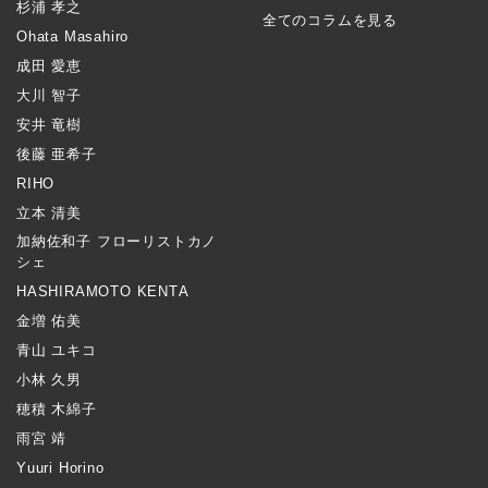
杉浦 孝之
全てのコラムを見る
Ohata Masahiro
成田 愛恵
大川 智子
安井 竜樹
後藤 亜希子
RIHO
立本 清美
加納佐和子 フローリストカノ
シェ
HASHIRAMOTO KENTA
金増 佑美
青山 ユキコ
小林 久男
穂積 木綿子
雨宮 靖
Yuuri Horino