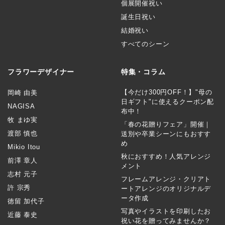
個展開催祝い
誕生日祝い
結婚祝い
すべてのシーン
フラワーデザイナー
特集・コラム
【今だけ300円OFF！】"母の
岡崎 由美
日ギフト"に使えるクーポン配
NAGISA
布中！
牧 まゆ実
「春の花贈りフェア」開催｜
渡部 慎也
送別や卒業シーンにもおすす
め
Mikio Itou
秋におすすめ！人気アレンジ
前澤 章人
メント
志村 元子
フレームアレンジ・クリアト
許 宗秀
ートアレンジのオリジナルデ
ータ作成
徳留 加代子
写真やイラストを印刷したお
近藤 泰史
祝い花を贈ってみませんか？