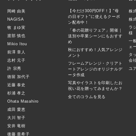
【今だけ300円OFF！】"母
岡崎 由美
株
の日ギフト"に使えるクーポ
NAGISA
株式
ン配布中！
ラ
牧 まゆ実
「春の花贈りフェア」開催｜
様
渡部 慎也
送別や卒業シーンにもおすす
一
め
Mikio Itou
ェ
秋におすすめ！人気アレンジ
前澤 章人
タ
メント
志村 元子
会
フレームアレンジ・クリアト
許 宗秀
ユ
ートアレンジのオリジナルデ
ータ作成
徳留 加代子
写真やイラストを印刷したお
近藤 泰史
祝い花を贈ってみませんか？
杉浦 孝之
全てのコラムを見る
Ohata Masahiro
成田 愛恵
大川 智子
安井 竜樹
後藤 亜希子