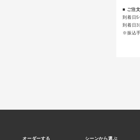
■ ご
到着日5
到着日3
※振込
オーダーする
シーンから選ぶ