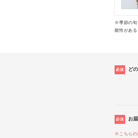
※季節の旬
能性がある
ど
必須
お
必須
※こちらの