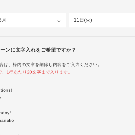
ルーンに文字入れをご希望ですか？
合は、枠内の文章を削除し内容をご入力ください。
で、1行あたり20文字まで入ります。
】
tions!
r
】
hday!
hanako
】