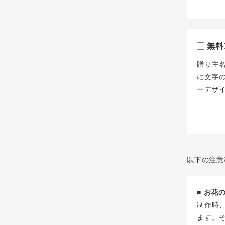
無料
贈り主
に文字
ーデザ
以下の注意
■ お
制作時
ます。