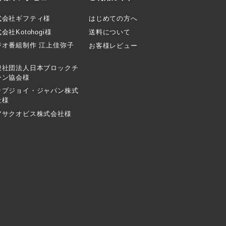
式会社ギフティ様
はじめての方へ
会社Kotohogi様
送料について
ジオ番組制作 江上佳弥子
お客様レビュー
般社団法人日本ブロックチ
ーン協会様
ップジョイ・ジャパン株式
社様
アサクオビス株式会社様