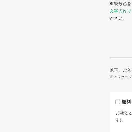
※複数色を
文字入れで
ださい。
以下、ご入
※メッセー
無料
お花と
す)。