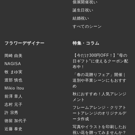
個展開催祝い
誕生日祝い
結婚祝い
すべてのシーン
フラワーデザイナー
特集・コラム
【今だけ300円OFF！】"母の
岡崎 由美
日ギフト"に使えるクーポン配
NAGISA
布中！
牧 まゆ実
「春の花贈りフェア」開催｜
渡部 慎也
送別や卒業シーンにもおすす
め
Mikio Itou
秋におすすめ！人気アレンジ
前澤 章人
メント
志村 元子
フレームアレンジ・クリアト
許 宗秀
ートアレンジのオリジナルデ
ータ作成
徳留 加代子
写真やイラストを印刷したお
近藤 泰史
祝い花を贈ってみませんか？