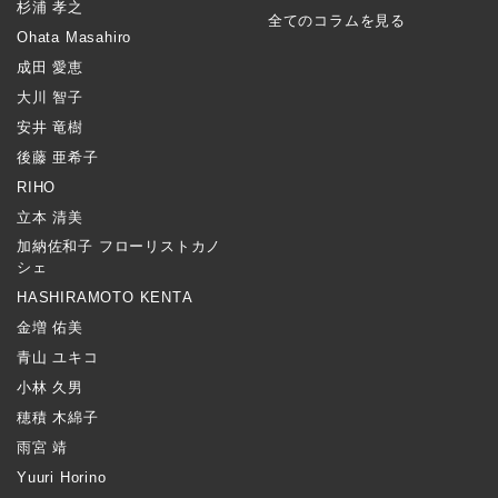
杉浦 孝之
全てのコラムを見る
Ohata Masahiro
成田 愛恵
大川 智子
安井 竜樹
後藤 亜希子
RIHO
立本 清美
加納佐和子 フローリストカノ
シェ
HASHIRAMOTO KENTA
金増 佑美
青山 ユキコ
小林 久男
穂積 木綿子
雨宮 靖
Yuuri Horino