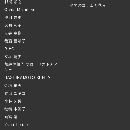
杉浦 孝之
全てのコラムを見る
Ohata Masahiro
成田 愛恵
大川 智子
安井 竜樹
後藤 亜希子
RIHO
立本 清美
加納佐和子 フローリストカノ
シェ
HASHIRAMOTO KENTA
金増 佑美
青山 ユキコ
小林 久男
穂積 木綿子
雨宮 靖
Yuuri Horino