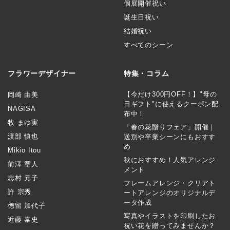
個展開催祝い
誕生日祝い
結婚祝い
すべてのシーン
フラワーデザイナー
特集・コラム
【今だけ300円OFF！】"母の
岡崎 由美
日ギフト"に使えるクーポン配
NAGISA
布中！
牧 まゆ実
「春の花贈りフェア」開催｜
渡部 慎也
送別や卒業シーンにもおすす
め
Mikio Itou
秋におすすめ！人気アレンジ
前澤 章人
メント
志村 元子
フレームアレンジ・クリアト
許 宗秀
ートアレンジのオリジナルデ
ータ作成
徳留 加代子
写真やイラストを印刷したお
近藤 泰史
祝い花を贈ってみませんか？