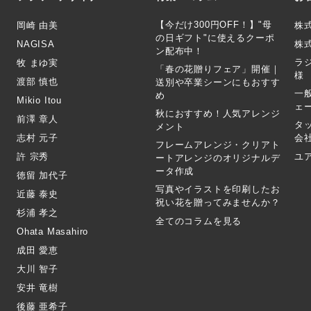
【今だけ300円OFF！】"母
岡崎 由美
株
の日ギフト"に使えるクーポ
NAGISA
株式
ン配布中！
ラ
牧 まゆ実
「春の花贈りフェア」開催｜
様
渡部 慎也
送別や卒業シーンにもおすす
一
め
Mikio Itou
ェ
秋におすすめ！人気アレンジ
前澤 章人
タ
メント
志村 元子
会
フレームアレンジ・クリアト
許 宗秀
ユ
ートアレンジのオリジナルデ
ータ作成
徳留 加代子
写真やイラストを印刷したお
近藤 泰史
祝い花を贈ってみませんか？
杉浦 孝之
全てのコラムを見る
Ohata Masahiro
成田 愛恵
大川 智子
安井 竜樹
後藤 亜希子