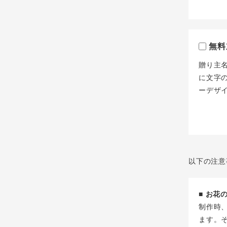
無料
贈り主
に文字
ーデザ
以下の注意
■ お
制作時
ます。