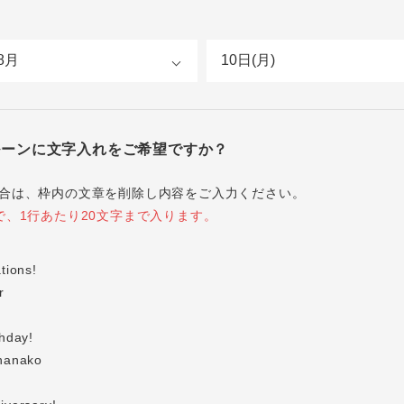
ルーンに文字入れをご希望ですか？
合は、枠内の文章を削除し内容をご入力ください。
で、1行あたり20文字まで入ります。
】
tions!
r
】
hday!
hanako
】