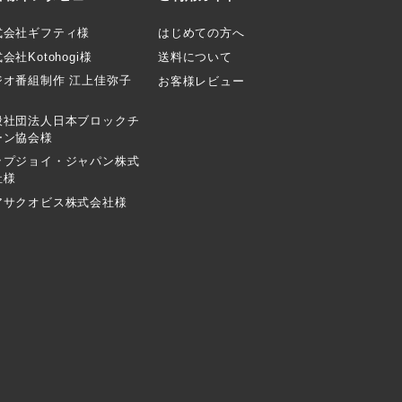
式会社ギフティ様
はじめての方へ
会社Kotohogi様
送料について
ジオ番組制作 江上佳弥子
お客様レビュー
般社団法人日本ブロックチ
ーン協会様
ップジョイ・ジャパン株式
社様
アサクオビス株式会社様