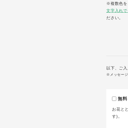
※複数色を
文字入れで
ださい。
以下、ご入
※メッセー
無料
お花と
す)。