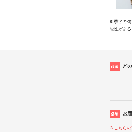
※季節の旬
能性がある
ど
必須
お
必須
※こちらの