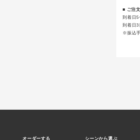
■ ご
到着日5
到着日3
※振込
オーダーする
シーンから選ぶ