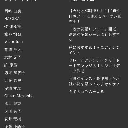
【今だけ300円OFF！】"母の
岡崎 由美
日ギフト"に使えるクーポン配
NAGISA
布中！
牧 まゆ実
「春の花贈りフェア」開催｜
渡部 慎也
送別や卒業シーンにもおすす
め
Mikio Itou
秋におすすめ！人気アレンジ
前澤 章人
メント
志村 元子
フレームアレンジ・クリアト
許 宗秀
ートアレンジのオリジナルデ
ータ作成
徳留 加代子
写真やイラストを印刷したお
近藤 泰史
祝い花を贈ってみませんか？
杉浦 孝之
全てのコラムを見る
Ohata Masahiro
成田 愛恵
大川 智子
安井 竜樹
後藤 亜希子