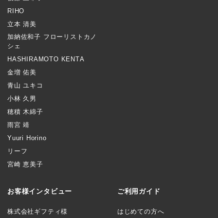
RIHO
立本 清美
加納佐和子 フローリストカノ
シェ
HASHIRAMOTO KENTA
金増 佑美
青山 ユキコ
小林 久男
穂積 木綿子
雨宮 靖
Yuuri Horino
リーフ
宮崎 恵美子
お客様インタビュー
ご利用ガイド
株式会社ギフティ様
はじめての方へ