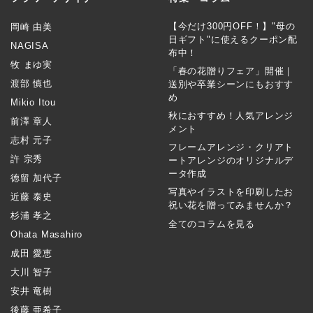
【今だけ300円OFF！】"母の
岡崎 由美
日ギフト"に使えるクーポン配
NAGISA
布中！
牧 まゆ実
「春の花贈りフェア」開催｜
渡部 慎也
送別や卒業シーンにもおすす
め
Mikio Itou
秋におすすめ！人気アレンジ
前澤 章人
メント
志村 元子
フレームアレンジ・クリアト
許 宗秀
ートアレンジのオリジナルデ
ータ作成
徳留 加代子
写真やイラストを印刷したお
近藤 泰史
祝い花を贈ってみませんか？
杉浦 孝之
全てのコラムを見る
Ohata Masahiro
成田 愛恵
大川 智子
安井 竜樹
後藤 亜希子