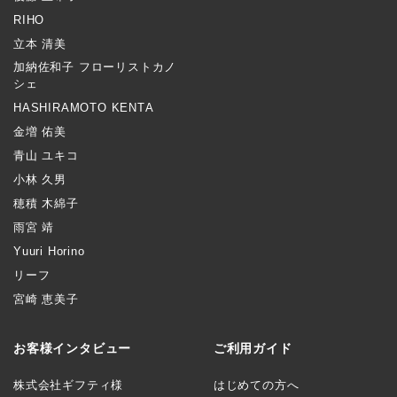
RIHO
立本 清美
加納佐和子 フローリストカノ
シェ
HASHIRAMOTO KENTA
金増 佑美
青山 ユキコ
小林 久男
穂積 木綿子
雨宮 靖
Yuuri Horino
リーフ
宮崎 恵美子
お客様インタビュー
ご利用ガイド
株式会社ギフティ様
はじめての方へ