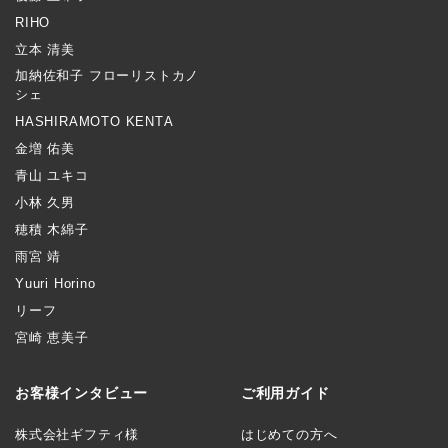
RIHO
立本 清美
加納佐和子 フローリストカノ
シェ
HASHIRAMOTO KENTA
金増 佑美
青山 ユキコ
小林 久男
穂積 木綿子
雨宮 靖
Yuuri Horino
リーフ
宮崎 恵美子
お客様インタビュー
ご利用ガイド
株式会社ギフティ様
はじめての方へ