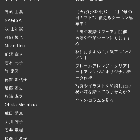
【今だけ300円OFF！】"母の
岡崎 由美
日ギフト"に使えるクーポン配
NAGISA
布中！
牧 まゆ実
「春の花贈りフェア」開催｜
渡部 慎也
送別や卒業シーンにもおすす
め
Mikio Itou
秋におすすめ！人気アレンジ
前澤 章人
メント
志村 元子
フレームアレンジ・クリアト
許 宗秀
ートアレンジのオリジナルデ
ータ作成
徳留 加代子
写真やイラストを印刷したお
近藤 泰史
祝い花を贈ってみませんか？
杉浦 孝之
全てのコラムを見る
Ohata Masahiro
成田 愛恵
大川 智子
安井 竜樹
後藤 亜希子