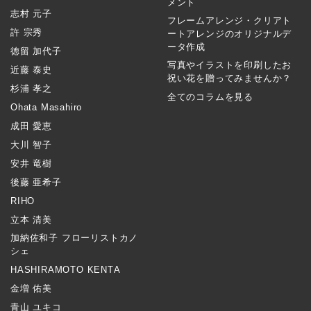
メント
志村 元子
フレームアレンジ・クリアト
許 宗秀
ートアレンジのオリジナルデ
ータ作成
徳留 加代子
写真やイラストを印刷したお
近藤 泰史
祝い花を贈ってみませんか？
杉浦 孝之
全てのコラムを見る
Ohata Masahiro
成田 愛恵
大川 智子
安井 竜樹
後藤 亜希子
RIHO
立本 清美
加納佐和子 フローリストカノ
シェ
HASHIRAMOTO KENTA
金増 佑美
青山 ユキコ