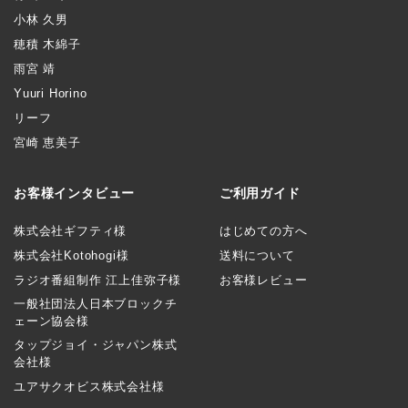
小林 久男
穂積 木綿子
雨宮 靖
Yuuri Horino
リーフ
宮崎 恵美子
お客様インタビュー
ご利用ガイド
株式会社ギフティ様
はじめての方へ
株式会社Kotohogi様
送料について
ラジオ番組制作 江上佳弥子様
お客様レビュー
一般社団法人日本ブロックチ
ェーン協会様
タップジョイ・ジャパン株式
会社様
ユアサクオビス株式会社様