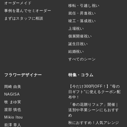
オーダーメイド
移転・引越し祝い
事例を選んでセミオーダー
就任・昇進祝い
まずはスタッフに相談
竣工・落成祝い
上場祝い
個展開催祝い
誕生日祝い
結婚祝い
すべてのシーン
フラワーデザイナー
特集・コラム
【今だけ300円OFF！】"母の
岡崎 由美
日ギフト"に使えるクーポン配
NAGISA
布中！
牧 まゆ実
「春の花贈りフェア」開催｜
渡部 慎也
送別や卒業シーンにもおすす
め
Mikio Itou
秋におすすめ！人気アレンジ
前澤 章人