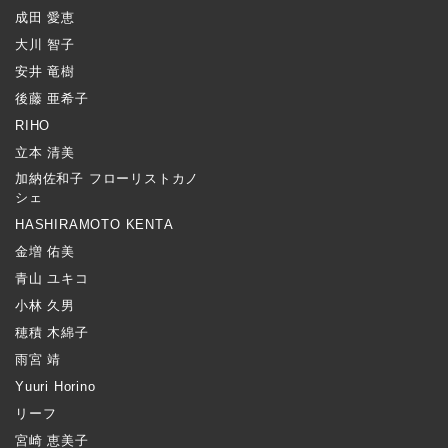
成田 愛恵
大川 智子
安井 竜樹
後藤 亜希子
RIHO
立本 清美
加納佐和子 フローリストカノ
シェ
HASHIRAMOTO KENTA
金増 佑美
青山 ユキコ
小林 久男
穂積 木綿子
雨宮 靖
Yuuri Horino
リーフ
宮崎 恵美子