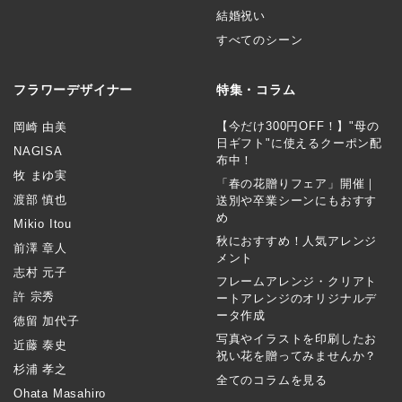
結婚祝い
すべてのシーン
フラワーデザイナー
特集・コラム
【今だけ300円OFF！】"母の
岡崎 由美
日ギフト"に使えるクーポン配
NAGISA
布中！
牧 まゆ実
「春の花贈りフェア」開催｜
渡部 慎也
送別や卒業シーンにもおすす
め
Mikio Itou
秋におすすめ！人気アレンジ
前澤 章人
メント
志村 元子
フレームアレンジ・クリアト
許 宗秀
ートアレンジのオリジナルデ
ータ作成
徳留 加代子
写真やイラストを印刷したお
近藤 泰史
祝い花を贈ってみませんか？
杉浦 孝之
全てのコラムを見る
Ohata Masahiro