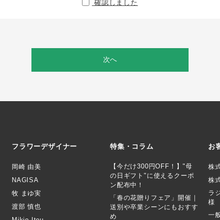
確認しました
次へ
フラワーデザイナー
特集・コラム
お
【今だけ300円OFF！】"母
岡崎 由美
株
の日ギフト"に使えるクーポ
NAGISA
株式
ン配布中！
ラ
牧 まゆ実
「春の花贈りフェア」開催｜
様
渡部 慎也
送別や卒業シーンにもおすす
一
め
Mikio Itou