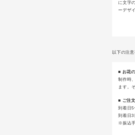
に文字
ーデザ
以下の注意
■ お
制作時
ます。
■ ご
到着日5
到着日3
※振込