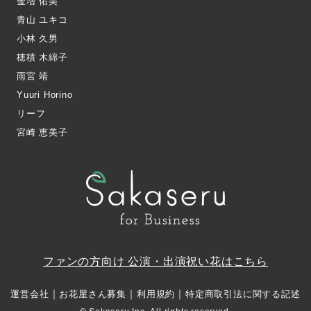
金増 佑美
青山 ユキコ
小林 久男
穂積 木綿子
雨宮 靖
Yuuri Horino
リーフ
宮崎 恵美子
ファンの方向け 公演・出演祝い花はこちら
｜
｜
｜
運営会社
お花屋さん募集
利用規約
特定商取引法に関する記述