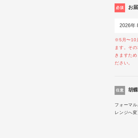
お
必須
※5月〜1
ます。その
きますため
ださい。
胡
任意
フォーマル
レンジへ変