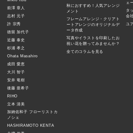
ェ
秋におすすめ！人気アレンジ
前澤 章人
タ
メント
志村 元子
会
フレームアレンジ・クリアト
許 宗秀
ユ
ートアレンジのオリジナルデ
ータ作成
徳留 加代子
写真やイラストを印刷したお
近藤 泰史
祝い花を贈ってみませんか？
杉浦 孝之
全てのコラムを見る
Ohata Masahiro
成田 愛恵
大川 智子
安井 竜樹
後藤 亜希子
RIHO
立本 清美
加納佐和子 フローリストカ
ノシェ
HASHIRAMOTO KENTA