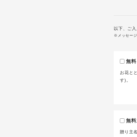
以下、ご入
※メッセー
無料
お花と
す)。
無料
贈り主