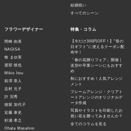
結婚祝い
すべてのシーン
フラワーデザイナー
特集・コラム
【今だけ300円OFF！】"母の
岡崎 由美
日ギフト"に使えるクーポン配
NAGISA
布中！
牧 まゆ実
「春の花贈りフェア」開催｜
渡部 慎也
送別や卒業シーンにもおすす
め
Mikio Itou
秋におすすめ！人気アレンジ
前澤 章人
メント
志村 元子
フレームアレンジ・クリアト
許 宗秀
ートアレンジのオリジナルデ
ータ作成
徳留 加代子
写真やイラストを印刷したお
近藤 泰史
祝い花を贈ってみませんか？
杉浦 孝之
全てのコラムを見る
Ohata Masahiro