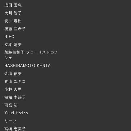
成田 愛恵
大川 智子
安井 竜樹
後藤 亜希子
RIHO
立本 清美
加納佐和子 フローリストカノ
シェ
HASHIRAMOTO KENTA
金増 佑美
青山 ユキコ
小林 久男
穂積 木綿子
雨宮 靖
Yuuri Horino
リーフ
宮崎 恵美子