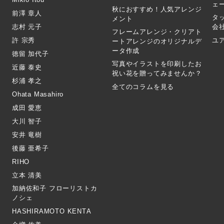
ェ
秋におすすめ！人気アレンジ
前澤 章人
タ
メント
志村 元子
会
フレームアレンジ・クリアト
許 宗秀
ユ
ートアレンジのオリジナルデ
ータ作成
徳留 加代子
写真やイラストを印刷したお
近藤 泰史
祝い花を贈ってみませんか？
杉浦 孝之
全てのコラムを見る
Ohata Masahiro
成田 愛恵
大川 智子
安井 竜樹
後藤 亜希子
RIHO
立本 清美
加納佐和子 フローリストカ
ノシェ
HASHIRAMOTO KENTA