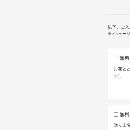
以下、ご入
※メッセー
無料
お花と
す)。
無料
贈り主