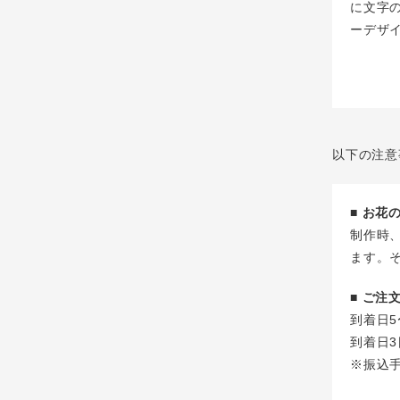
に文字
ーデザ
以下の注意
■ お
制作時
ます。
■ ご
到着日5
到着日3
※振込