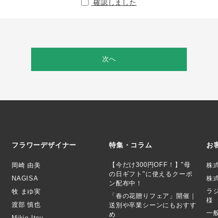
確認しました
次へ
フラワーデザイナー
特集・コラム
お
【今だけ300円OFF！】"母
岡崎 由美
株
の日ギフト"に使えるクーポ
NAGISA
株式
ン配布中！
ラ
牧 まゆ実
「春の花贈りフェア」開催｜
様
渡部 慎也
送別や卒業シーンにもおすす
一
め
Mikio Itou