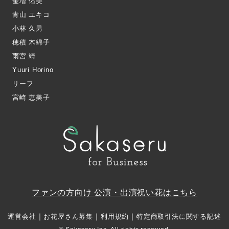
金増 佑美
青山 ユキコ
小林 久男
穂積 木綿子
雨宮 靖
Yuuri Horino
リーフ
宮崎 恵美子
ファンの方向け 公演・出演祝い花はこちら
｜
｜
｜
運営会社
お花屋さん募集
利用規約
特定商取引法に関する記述