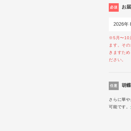
お
必須
※5月〜1
ます。その
きますため
ださい。
胡
任意
さらに華や
可能です。