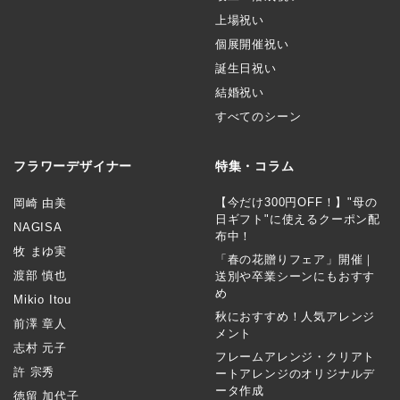
上場祝い
個展開催祝い
誕生日祝い
結婚祝い
すべてのシーン
フラワーデザイナー
特集・コラム
【今だけ300円OFF！】"母の
岡崎 由美
日ギフト"に使えるクーポン配
NAGISA
布中！
牧 まゆ実
「春の花贈りフェア」開催｜
渡部 慎也
送別や卒業シーンにもおすす
め
Mikio Itou
秋におすすめ！人気アレンジ
前澤 章人
メント
志村 元子
フレームアレンジ・クリアト
許 宗秀
ートアレンジのオリジナルデ
ータ作成
徳留 加代子