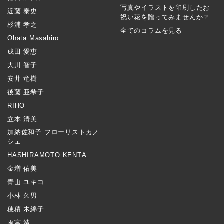
写真やイラストを印刷したお
近藤 泰史
祝い花を贈ってみませんか？
杉浦 孝之
全てのコラムを見る
Ohata Masahiro
成田 愛恵
大川 智子
安井 竜樹
後藤 亜希子
RIHO
立本 清美
加納佐和子 フローリストカノ
シェ
HASHIRAMOTO KENTA
金増 佑美
青山 ユキコ
小林 久男
穂積 木綿子
雨宮 靖