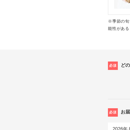
※季節の旬
能性がある
ど
必須
お
必須