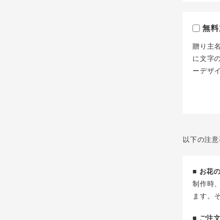
無料
贈り主
に文字
ーデザ
以下の注意
■ お
制作時
ます。
■ ご