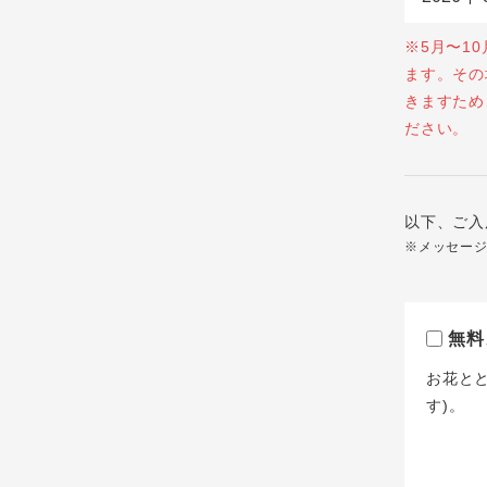
※5月〜1
ます。その
きますため
ださい。
以下、ご入
※メッセー
無料
お花と
す)。