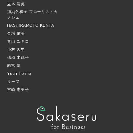
立本 清美
加納佐和子 フローリストカ
ノシェ
HASHIRAMOTO KENTA
金増 佑美
青山 ユキコ
小林 久男
穂積 木綿子
雨宮 靖
Yuuri Horino
リーフ
宮崎 恵美子