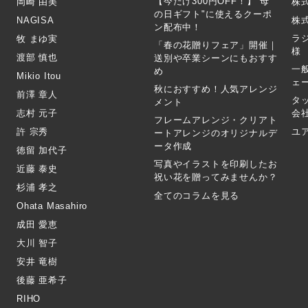
【今だけ300円OFF！】"母
岡崎 由美
株
の日ギフト"に使えるクーポ
NAGISA
株式
ン配布中！
ラ
牧 まゆ実
「春の花贈りフェア」開催｜
様
渡部 慎也
送別や卒業シーンにもおすす
一
め
Mikio Itou
ェ
秋におすすめ！人気アレンジ
前澤 章人
タ
メント
志村 元子
会
フレームアレンジ・クリアト
許 宗秀
ユ
ートアレンジのオリジナルデ
ータ作成
徳留 加代子
写真やイラストを印刷したお
近藤 泰史
祝い花を贈ってみませんか？
杉浦 孝之
全てのコラムを見る
Ohata Masahiro
成田 愛恵
大川 智子
安井 竜樹
後藤 亜希子
RIHO