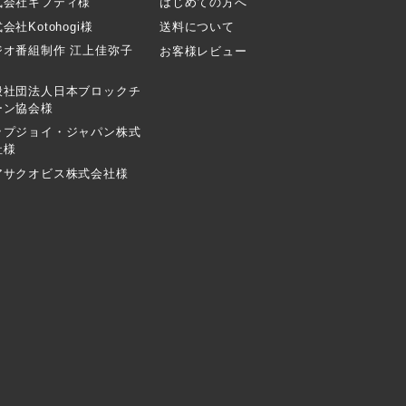
式会社ギフティ様
はじめての方へ
会社Kotohogi様
送料について
ジオ番組制作 江上佳弥子
お客様レビュー
般社団法人日本ブロックチ
ーン協会様
ップジョイ・ジャパン株式
社様
アサクオビス株式会社様