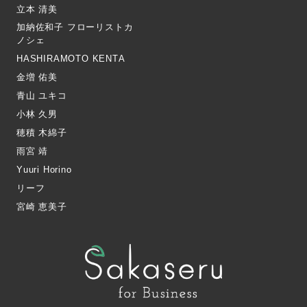
立本 清美
加納佐和子 フローリストカ
ノシェ
HASHIRAMOTO KENTA
金増 佑美
青山 ユキコ
小林 久男
穂積 木綿子
雨宮 靖
Yuuri Horino
リーフ
宮崎 恵美子