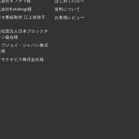
式会社ギフティ様
はじめての方へ
会社Kotohogi様
送料について
ジオ番組制作 江上佳弥子
お客様レビュー
般社団法人日本ブロックチ
ーン協会様
ップジョイ・ジャパン株式
社様
アサクオビス株式会社様