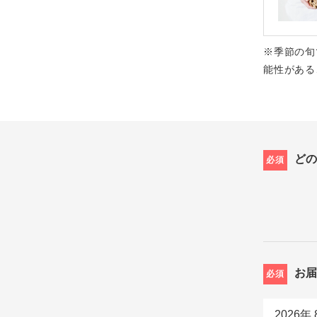
※季節の旬
能性がある
ど
必須
お
必須