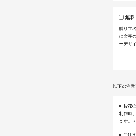
無料
贈り主
に文字
ーデザ
以下の注意
■ お
制作時
ます。
■ ご