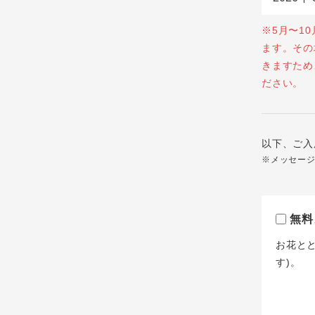
※5月〜1
ます。その
きますため
ださい。
以下、ご入
※メッセー
無料
お花と
す)。