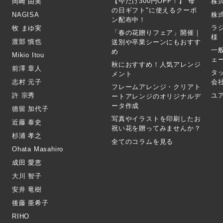
【今だけ300円OFF！】"母
岡崎 由美
株
の日ギフト"に使えるクーポ
NAGISA
株式
ン配布中！
ラ
牧 まゆ実
「春の花贈りフェア」開催｜
様
渡部 慎也
送別や卒業シーンにもおすす
一
め
Mikio Itou
ェ
秋におすすめ！人気アレンジ
前澤 章人
タ
メント
志村 元子
会
フレームアレンジ・クリアト
許 宗秀
ユ
ートアレンジのオリジナルデ
ータ作成
徳留 加代子
写真やイラストを印刷したお
近藤 泰史
祝い花を贈ってみませんか？
杉浦 孝之
全てのコラムを見る
Ohata Masahiro
成田 愛恵
大川 智子
安井 竜樹
後藤 亜希子
RIHO