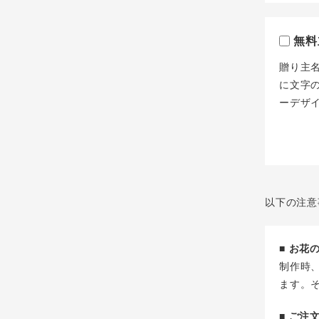
無料
贈り主
に文字
ーデザ
以下の注意
■ お
制作時
ます。
■ ご