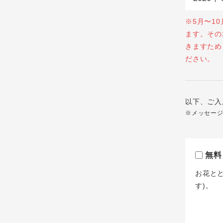
※5月〜1
ます。その
きますため
ださい。
以下、ご入
※メッセー
無料
お花と
す)。