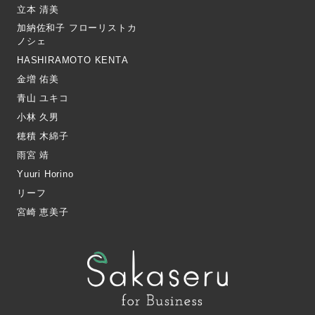
立本 清美
加納佐和子 フローリストカ
ノシェ
HASHIRAMOTO KENTA
金増 佑美
青山 ユキコ
小林 久男
穂積 木綿子
雨宮 靖
Yuuri Horino
リーフ
宮崎 恵美子