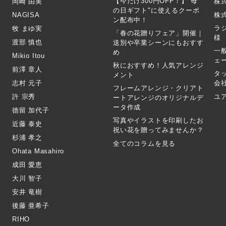
【今だけ300円OFF！】"母
岡崎 由美
株
の日ギフト"に使えるクーポ
NAGISA
株式
ン配布中！
ラ
牧 まゆ実
「春の花贈りフェア」開催｜
様
渡部 慎也
送別や卒業シーンにもおすす
一
め
Mikio Itou
ェ
秋におすすめ！人気アレンジ
前澤 章人
タ
メント
志村 元子
会
フレームアレンジ・クリアト
許 宗秀
ユ
ートアレンジのオリジナルデ
ータ作成
徳留 加代子
写真やイラストを印刷したお
近藤 泰史
祝い花を贈ってみませんか？
杉浦 孝之
全てのコラムを見る
Ohata Masahiro
成田 愛恵
大川 智子
安井 竜樹
後藤 亜希子
RIHO