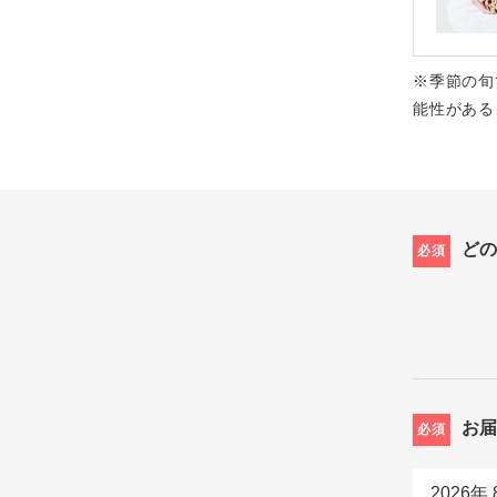
※季節の旬
能性がある
ど
必須
お
必須