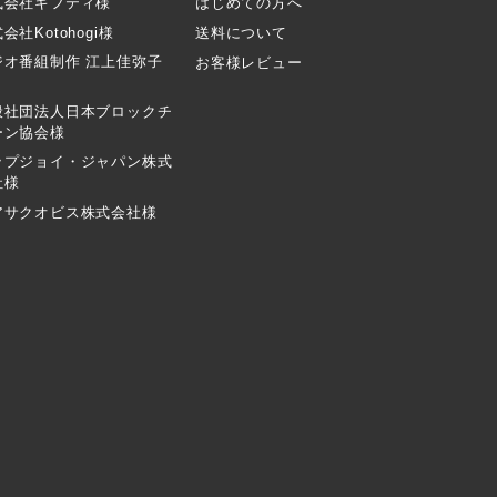
式会社ギフティ様
はじめての方へ
会社Kotohogi様
送料について
ジオ番組制作 江上佳弥子
お客様レビュー
般社団法人日本ブロックチ
ーン協会様
ップジョイ・ジャパン株式
社様
アサクオビス株式会社様