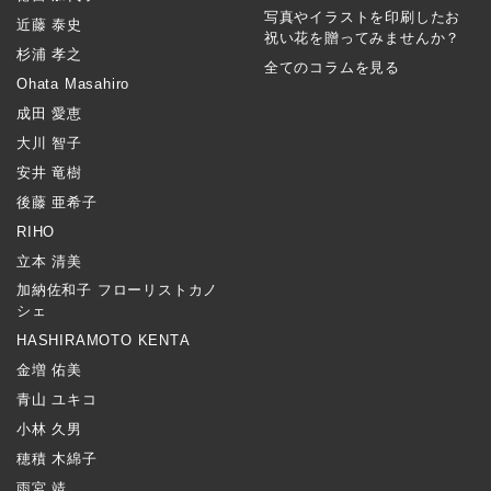
写真やイラストを印刷したお
近藤 泰史
祝い花を贈ってみませんか？
杉浦 孝之
全てのコラムを見る
Ohata Masahiro
成田 愛恵
大川 智子
安井 竜樹
後藤 亜希子
RIHO
立本 清美
加納佐和子 フローリストカノ
シェ
HASHIRAMOTO KENTA
金増 佑美
青山 ユキコ
小林 久男
穂積 木綿子
雨宮 靖