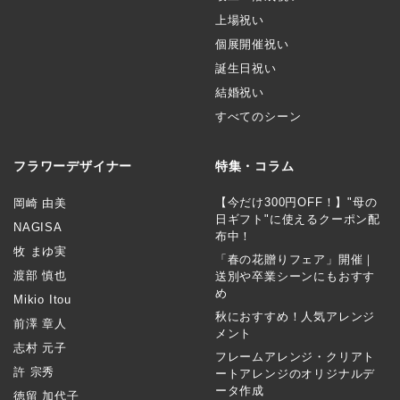
上場祝い
個展開催祝い
誕生日祝い
結婚祝い
すべてのシーン
フラワーデザイナー
特集・コラム
【今だけ300円OFF！】"母の
岡崎 由美
日ギフト"に使えるクーポン配
NAGISA
布中！
牧 まゆ実
「春の花贈りフェア」開催｜
渡部 慎也
送別や卒業シーンにもおすす
め
Mikio Itou
秋におすすめ！人気アレンジ
前澤 章人
メント
志村 元子
フレームアレンジ・クリアト
許 宗秀
ートアレンジのオリジナルデ
ータ作成
徳留 加代子