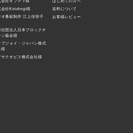
式会社ギフティ様
はじめての方へ
会社Kotohogi様
送料について
ジオ番組制作 江上佳弥子
お客様レビュー
般社団法人日本ブロックチ
ーン協会様
ップジョイ・ジャパン株式
社様
アサクオビス株式会社様