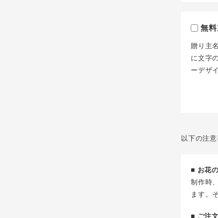
無料
贈り主
に文字
ーデザ
以下の注意
■ お
制作時
ます。
■ ご