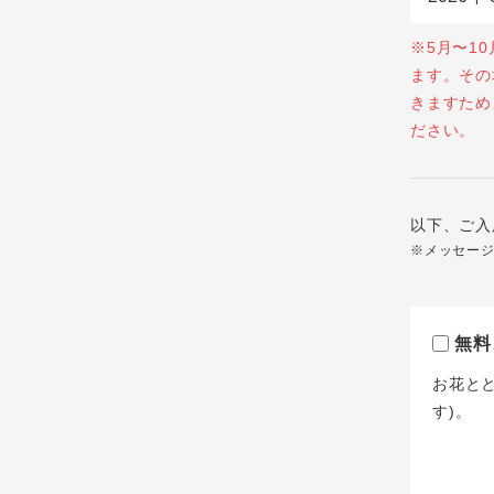
※5月〜1
ます。その
きますため
ださい。
以下、ご入
※メッセー
無料
お花と
す)。