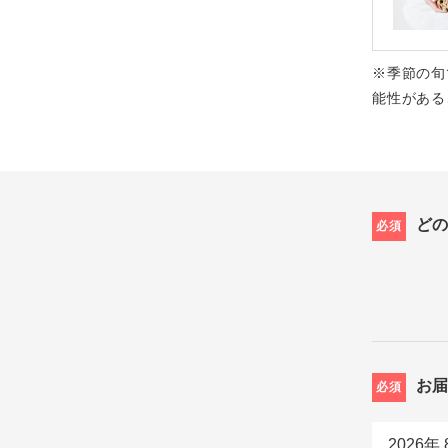
※季節の旬
能性がある
ど
必須
お
必須