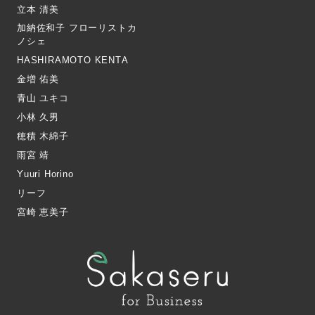
立本 清美
加納佐和子 フローリストカ
ノシェ
HASHIRAMOTO KENTA
金増 佑美
青山 ユキコ
小林 久男
穂積 木綿子
雨宮 靖
Yuuri Horino
リーフ
宮崎 恵美子