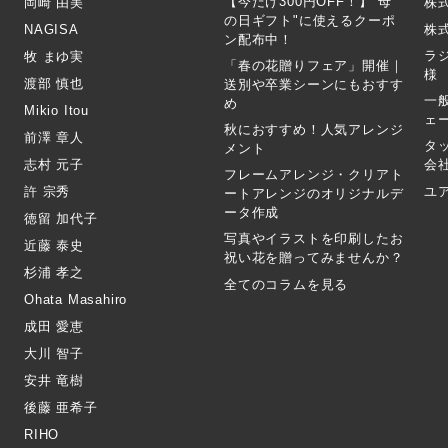
【今だけ300円OFF！】"母
岡崎 由美
株
の日ギフト"に使えるクーポ
NAGISA
株式
ン配布中！
ラ
牧 まゆ実
「春の花贈りフェア」開催｜
様
渡部 慎也
送別や卒業シーンにもおすす
一
め
Mikio Itou
ェ
秋におすすめ！人気アレンジ
前澤 章人
タ
メント
志村 元子
会
フレームアレンジ・クリアト
許 宗秀
ユ
ートアレンジのオリジナルデ
ータ作成
徳留 加代子
写真やイラストを印刷したお
近藤 泰史
祝い花を贈ってみませんか？
杉浦 孝之
全てのコラムを見る
Ohata Masahiro
成田 愛恵
大川 智子
安井 竜樹
後藤 亜希子
RIHO