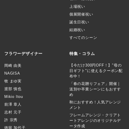
上場祝い
個展開催祝い
誕生日祝い
結婚祝い
すべてのシーン
フラワーデザイナー
特集・コラム
【今だけ300円OFF！】"母の
岡崎 由美
日ギフト"に使えるクーポン配
NAGISA
布中！
牧 まゆ実
「春の花贈りフェア」開催｜
渡部 慎也
送別や卒業シーンにもおすす
め
Mikio Itou
秋におすすめ！人気アレンジ
前澤 章人
メント
志村 元子
フレームアレンジ・クリアト
許 宗秀
ートアレンジのオリジナルデ
ータ作成
徳留 加代子