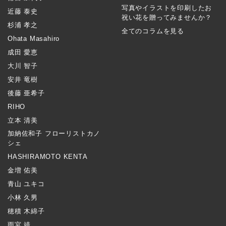
写真やイラストを印刷したお
近藤 泰史
祝い花を贈ってみませんか？
杉浦 孝之
全てのコラムを見る
Ohata Masahiro
成田 愛恵
大川 智子
安井 竜樹
後藤 亜希子
RIHO
立本 清美
加納佐和子 フローリストカノ
シェ
HASHIRAMOTO KENTA
金増 佑美
青山 ユキコ
小林 久男
穂積 木綿子
雨宮 靖