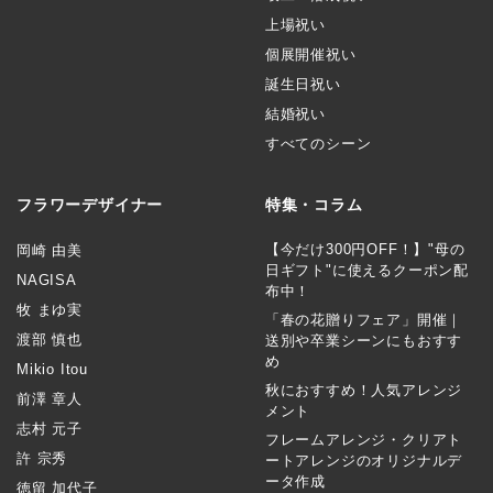
上場祝い
個展開催祝い
誕生日祝い
結婚祝い
すべてのシーン
フラワーデザイナー
特集・コラム
【今だけ300円OFF！】"母の
岡崎 由美
日ギフト"に使えるクーポン配
NAGISA
布中！
牧 まゆ実
「春の花贈りフェア」開催｜
渡部 慎也
送別や卒業シーンにもおすす
め
Mikio Itou
秋におすすめ！人気アレンジ
前澤 章人
メント
志村 元子
フレームアレンジ・クリアト
許 宗秀
ートアレンジのオリジナルデ
ータ作成
徳留 加代子