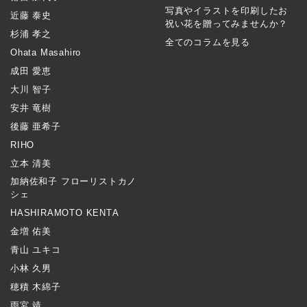
写真やイラストを印刷したお
近藤 泰史
祝い花を贈ってみませんか？
杉浦 孝之
全てのコラムを見る
Ohata Masahiro
成田 愛恵
大川 智子
安井 竜樹
後藤 亜希子
RIHO
立本 清美
加納佐和子 フローリストカノ
シェ
HASHIRAMOTO KENTA
金増 佑美
青山 ユキコ
小林 久男
穂積 木綿子
雨宮 靖