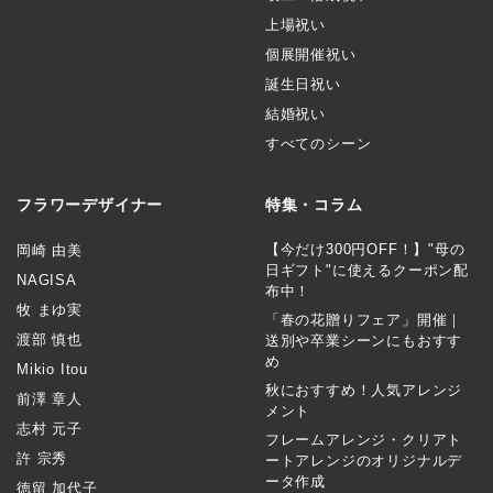
上場祝い
個展開催祝い
誕生日祝い
結婚祝い
すべてのシーン
フラワーデザイナー
特集・コラム
【今だけ300円OFF！】"母の
岡崎 由美
日ギフト"に使えるクーポン配
NAGISA
布中！
牧 まゆ実
「春の花贈りフェア」開催｜
渡部 慎也
送別や卒業シーンにもおすす
め
Mikio Itou
秋におすすめ！人気アレンジ
前澤 章人
メント
志村 元子
フレームアレンジ・クリアト
許 宗秀
ートアレンジのオリジナルデ
ータ作成
徳留 加代子