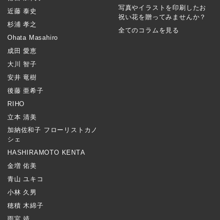
写真やイラストを印刷したお
近藤 泰史
祝い花を贈ってみませんか？
杉浦 孝之
全てのコラムを見る
Ohata Masahiro
成田 愛恵
大川 智子
安井 竜樹
後藤 亜希子
RIHO
立本 清美
加納佐和子 フローリストカノ
シェ
HASHIRAMOTO KENTA
金増 佑美
青山 ユキコ
小林 久男
穂積 木綿子
雨宮 靖