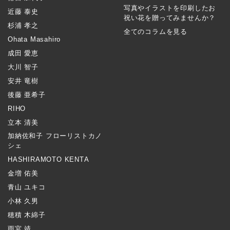
写真やイラストを印刷したお
近藤 泰史
祝い花を贈ってみませんか？
杉浦 孝之
全てのコラムを見る
Ohata Masahiro
成田 愛恵
大川 智子
安井 竜樹
後藤 亜希子
RIHO
立本 清美
加納佐和子 フローリストカノ
シェ
HASHIRAMOTO KENTA
金増 佑美
青山 ユキコ
小林 久男
穂積 木綿子
雨宮 靖