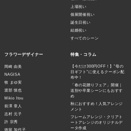
上場祝い
個展開催祝い
誕生日祝い
結婚祝い
すべてのシーン
フラワーデザイナー
特集・コラム
【今だけ300円OFF！】"母の
岡崎 由美
日ギフト"に使えるクーポン配
NAGISA
布中！
牧 まゆ実
「春の花贈りフェア」開催｜
渡部 慎也
送別や卒業シーンにもおすす
め
Mikio Itou
秋におすすめ！人気アレンジ
前澤 章人
メント
志村 元子
フレームアレンジ・クリアト
許 宗秀
ートアレンジのオリジナルデ
ータ作成
徳留 加代子