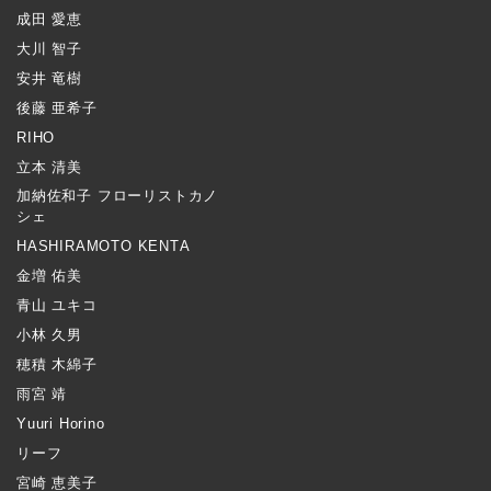
成田 愛恵
大川 智子
安井 竜樹
後藤 亜希子
RIHO
立本 清美
加納佐和子 フローリストカノ
シェ
HASHIRAMOTO KENTA
金増 佑美
青山 ユキコ
小林 久男
穂積 木綿子
雨宮 靖
Yuuri Horino
リーフ
宮崎 恵美子