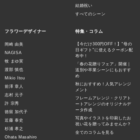
結婚祝い
すべてのシーン
フラワーデザイナー
特集・コラム
【今だけ300円OFF！】"母の
岡崎 由美
日ギフト"に使えるクーポン配
NAGISA
布中！
牧 まゆ実
「春の花贈りフェア」開催｜
渡部 慎也
送別や卒業シーンにもおすす
め
Mikio Itou
秋におすすめ！人気アレンジ
前澤 章人
メント
志村 元子
フレームアレンジ・クリアト
許 宗秀
ートアレンジのオリジナルデ
ータ作成
徳留 加代子
写真やイラストを印刷したお
近藤 泰史
祝い花を贈ってみませんか？
杉浦 孝之
全てのコラムを見る
Ohata Masahiro