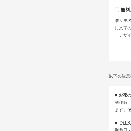
無料
贈り主
に文字
ーデザ
以下の注意
■ お
制作時
ます。
■ ご
到着日5