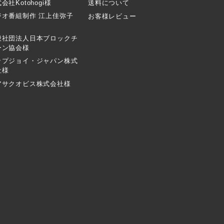
会社Kotohogi様
送料について
ジオ番組制作 江上佳弥子
お客様レビュー
般社団法人日本ブロックチ
ーン協会様
ップジョイ・ジャパン株式
社様
アサクオビス株式会社様