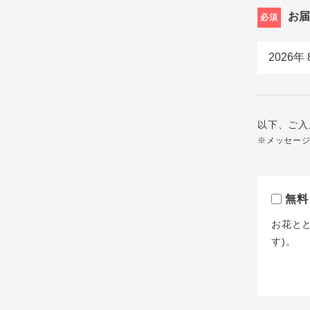
お
必須
以下、ご入
※メッセー
無料
お花と
す)。