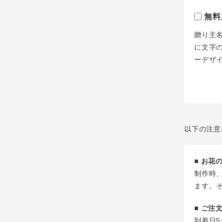
無料
贈り主
に文字
ーデザ
以下の注意
■ お
制作時
ます。
■ ご
到着日5