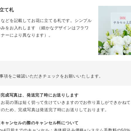
立て札
名などを記載してお花に立てる札です。シンプル
のみをお入れします （細かなデザインはフラワ
イナーにより異なります）。
事項をご確認いただきチェックをお願いいたします。
花の完成写真は、発送完了時にお送りします
、お花の茎は短く切って生けていきますのでお作り直しができかねて
そのため、完成写真は発送完了時にお送りしております。
注文キャンセルの際のキャンセル料について
〜4日前までのキャンセル：本体税込み価格+システム手数料の50%