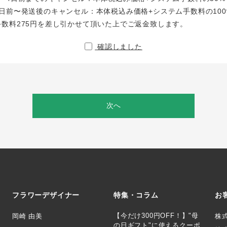
日前〜発送後のキャンセル：本体税込み価格+システム手数料の100
手数料275円を差し引かせて頂いた上でご返金致します。
確認しました
次へ
フラワーデザイナー
特集・コラム
お
【今だけ300円OFF！】"母
岡崎 由美
株
の日ギフト"に使えるクーポ