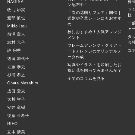
NAGISA
株式
ン配布中！
ラ
牧 まゆ実
「春の花贈りフェア」開催｜
様
渡部 慎也
送別や卒業シーンにもおすす
一
め
Mikio Itou
ェ
秋におすすめ！人気アレンジ
前澤 章人
タ
メント
志村 元子
会
フレームアレンジ・クリアト
許 宗秀
ユ
ートアレンジのオリジナルデ
ータ作成
徳留 加代子
写真やイラストを印刷したお
近藤 泰史
祝い花を贈ってみませんか？
杉浦 孝之
全てのコラムを見る
Ohata Masahiro
成田 愛恵
大川 智子
安井 竜樹
後藤 亜希子
RIHO
立本 清美