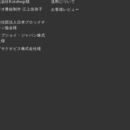
会社Kotohogi様
送料について
ジオ番組制作 江上佳弥子
お客様レビュー
般社団法人日本ブロックチ
ーン協会様
ップジョイ・ジャパン株式
社様
アサクオビス株式会社様