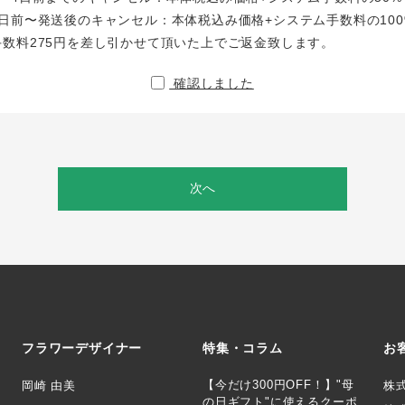
日前〜発送後のキャンセル：本体税込み価格+システム手数料の100
手数料275円を差し引かせて頂いた上でご返金致します。
確認しました
次へ
フラワーデザイナー
特集・コラム
お
【今だけ300円OFF！】"母
岡崎 由美
株
の日ギフト"に使えるクーポ