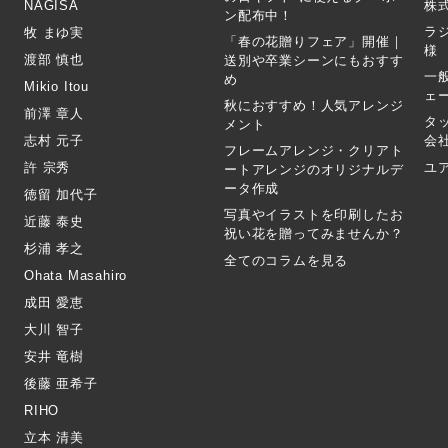
NAGISA
株式
ン配布中！
ラ
牧 まゆ実
「春の花贈りフェア」開催｜
様
渡部 慎也
送別や卒業シーンにもおすす
一
め
Mikio Itou
ェ
秋におすすめ！人気アレンジ
前澤 章人
タ
メント
志村 元子
会
フレームアレンジ・クリアト
許 宗秀
ユ
ートアレンジのオリジナルデ
ータ作成
徳留 加代子
写真やイラストを印刷したお
近藤 泰史
祝い花を贈ってみませんか？
杉浦 孝之
全てのコラムを見る
Ohata Masahiro
成田 愛恵
大川 智子
安井 竜樹
後藤 亜希子
RIHO
立本 清美