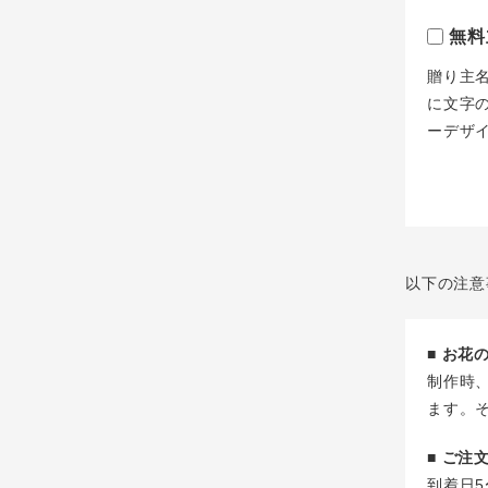
無料
贈り主
に文字
ーデザ
以下の注意
■ お
制作時
ます。
■ ご
到着日5