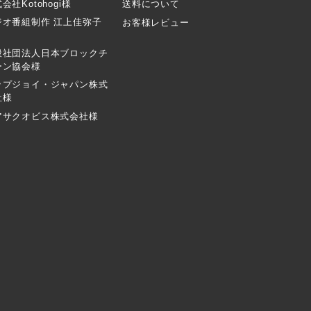
会社Kotohogi様
送料について
ジオ番組制作 江上佳弥子
お客様レビュー
般社団法人日本ブロックチ
ーン協会様
ップジョイ・ジャパン株式
社様
アサクオビス株式会社様