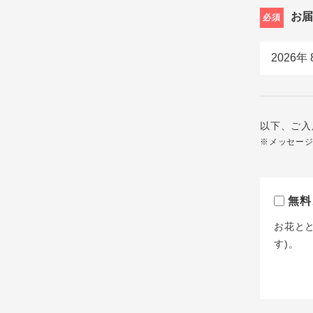
お
必須
以下、ご入
※メッセー
無料
お花と
す)。