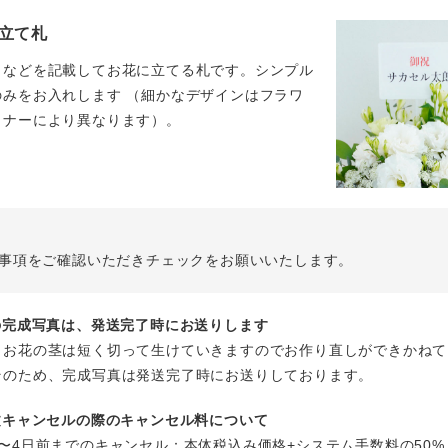
立て札
名などを記載してお花に立てる札です。シンプル
のみをお入れします （細かなデザインはフラワ
イナーにより異なります）。
事項をご確認いただきチェックをお願いいたします。
花の完成写真は、発送完了時にお送りします
、お花の茎は短く切って生けていきますのでお作り直しができかねて
そのため、完成写真は発送完了時にお送りしております。
注文キャンセルの際のキャンセル料について
〜4日前までのキャンセル：本体税込み価格+システム手数料の50%