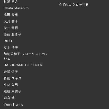
杉浦 孝之
全てのコラムを見る
Ohata Masahiro
成田 愛恵
大川 智子
安井 竜樹
後藤 亜希子
RIHO
立本 清美
加納佐和子 フローリストカノ
シェ
HASHIRAMOTO KENTA
金増 佑美
青山 ユキコ
小林 久男
穂積 木綿子
雨宮 靖
Yuuri Horino