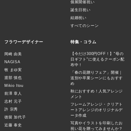
個展開催祝い
誕生日祝い
結婚祝い
すべてのシーン
フラワーデザイナー
特集・コラム
【今だけ300円OFF！】"母の
岡崎 由美
日ギフト"に使えるクーポン配
NAGISA
布中！
牧 まゆ実
「春の花贈りフェア」開催｜
渡部 慎也
送別や卒業シーンにもおすす
め
Mikio Itou
秋におすすめ！人気アレンジ
前澤 章人
メント
志村 元子
フレームアレンジ・クリアト
許 宗秀
ートアレンジのオリジナルデ
ータ作成
徳留 加代子
写真やイラストを印刷したお
近藤 泰史
祝い花を贈ってみませんか？