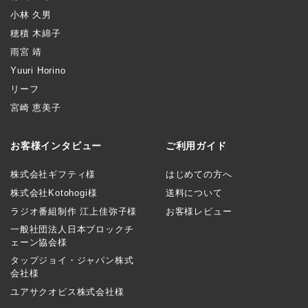
小林 久男
穂積 木綿子
雨宮 靖
Yuuri Horino
リーフ
宮崎 恵美子
お客様インタビュー
ご利用ガイド
株式会社ギフティ様
はじめての方へ
株式会社Kotohogi様
送料について
ラジオ番組制作 江上佳弥子様
お客様レビュー
一般社団法人日本ブロックチ
ェーン協会様
タップジョイ・ジャパン株式
会社様
ユアサクオビス株式会社様