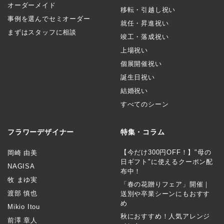
オーダーメイド
移転・引越し祝い
事例を選んでセミオーダー
就任・昇進祝い
まずはスタッフに相談
竣工・落成祝い
上場祝い
個展開催祝い
誕生日祝い
結婚祝い
すべてのシーン
フラワーデザイナー
特集・コラム
【今だけ300円OFF！】"母の
岡崎 由美
日ギフト"に使えるクーポン配
NAGISA
布中！
牧 まゆ実
「春の花贈りフェア」開催｜
渡部 慎也
送別や卒業シーンにもおすす
め
Mikio Itou
秋におすすめ！人気アレンジ
前澤 章人