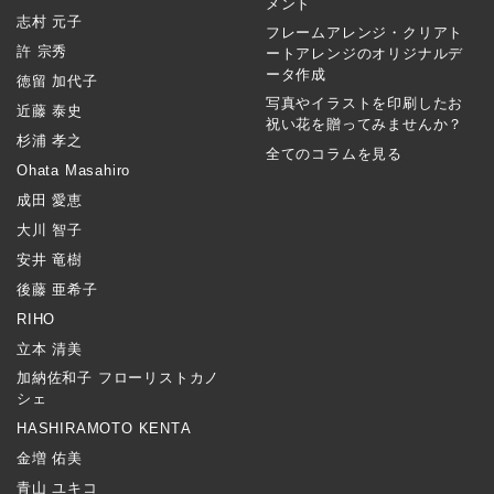
メント
志村 元子
フレームアレンジ・クリアト
許 宗秀
ートアレンジのオリジナルデ
ータ作成
徳留 加代子
写真やイラストを印刷したお
近藤 泰史
祝い花を贈ってみませんか？
杉浦 孝之
全てのコラムを見る
Ohata Masahiro
成田 愛恵
大川 智子
安井 竜樹
後藤 亜希子
RIHO
立本 清美
加納佐和子 フローリストカノ
シェ
HASHIRAMOTO KENTA
金増 佑美
青山 ユキコ