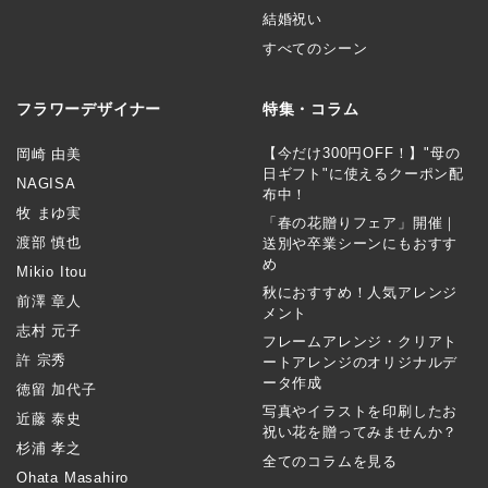
結婚祝い
すべてのシーン
フラワーデザイナー
特集・コラム
【今だけ300円OFF！】"母の
岡崎 由美
日ギフト"に使えるクーポン配
NAGISA
布中！
牧 まゆ実
「春の花贈りフェア」開催｜
渡部 慎也
送別や卒業シーンにもおすす
め
Mikio Itou
秋におすすめ！人気アレンジ
前澤 章人
メント
志村 元子
フレームアレンジ・クリアト
許 宗秀
ートアレンジのオリジナルデ
ータ作成
徳留 加代子
写真やイラストを印刷したお
近藤 泰史
祝い花を贈ってみませんか？
杉浦 孝之
全てのコラムを見る
Ohata Masahiro