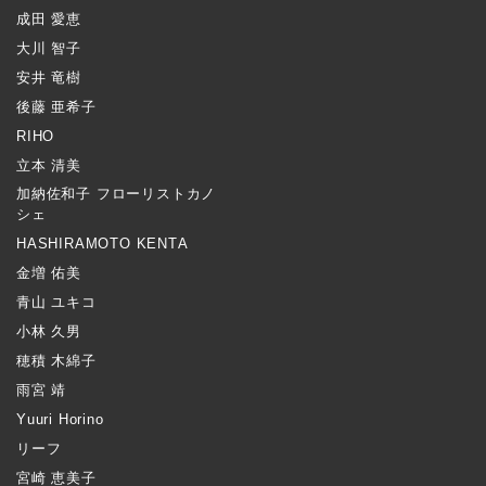
成田 愛恵
大川 智子
安井 竜樹
後藤 亜希子
RIHO
立本 清美
加納佐和子 フローリストカノ
シェ
HASHIRAMOTO KENTA
金増 佑美
青山 ユキコ
小林 久男
穂積 木綿子
雨宮 靖
Yuuri Horino
リーフ
宮崎 恵美子