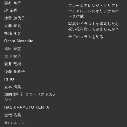
志村 元子
フレームアレンジ・クリアト
許 宗秀
ートアレンジのオリジナルデ
ータ作成
徳留 加代子
写真やイラストを印刷したお
近藤 泰史
祝い花を贈ってみませんか？
杉浦 孝之
全てのコラムを見る
Ohata Masahiro
成田 愛恵
大川 智子
安井 竜樹
後藤 亜希子
RIHO
立本 清美
加納佐和子 フローリストカノ
シェ
HASHIRAMOTO KENTA
金増 佑美
青山 ユキコ