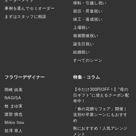
オーダーメイド
移転・引越し祝い
事例を選んでセミオーダー
就任・昇進祝い
まずはスタッフに相談
竣工・落成祝い
上場祝い
個展開催祝い
誕生日祝い
結婚祝い
すべてのシーン
フラワーデザイナー
特集・コラム
【今だけ300円OFF！】"母の
岡崎 由美
日ギフト"に使えるクーポン配
NAGISA
布中！
牧 まゆ実
「春の花贈りフェア」開催｜
渡部 慎也
送別や卒業シーンにもおすす
め
Mikio Itou
秋におすすめ！人気アレンジ
前澤 章人
メント