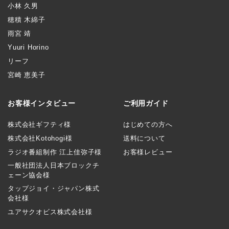
小林 久男
穂積 木綿子
雨宮 靖
Yuuri Horino
リーフ
宮崎 恵美子
お客様インタビュー
ご利用ガイド
株式会社ギフティ様
はじめての方へ
株式会社Kotohogi様
送料について
ラジオ番組制作 江上佳弥子様
お客様レビュー
一般社団法人日本ブロックチ
ェーン協会様
タップジョイ・ジャパン株式
会社様
ユアサクオビス株式会社様