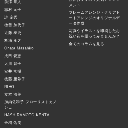
前澤 章人
メント
志村 元子
フレームアレンジ・クリアト
許 宗秀
ートアレンジのオリジナルデ
ータ作成
徳留 加代子
写真やイラストを印刷したお
近藤 泰史
祝い花を贈ってみませんか？
杉浦 孝之
全てのコラムを見る
Ohata Masahiro
成田 愛恵
大川 智子
安井 竜樹
後藤 亜希子
RIHO
立本 清美
加納佐和子 フローリストカノ
シェ
HASHIRAMOTO KENTA
金増 佑美