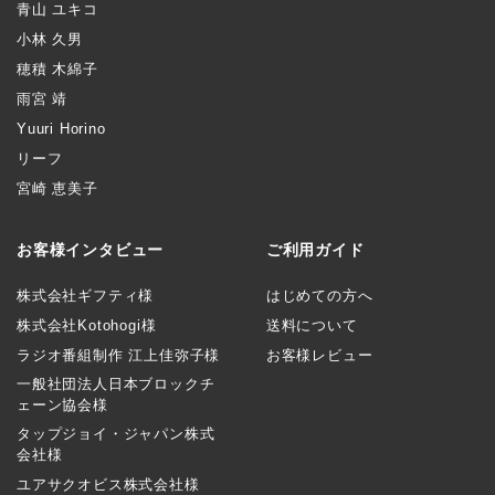
青山 ユキコ
小林 久男
穂積 木綿子
雨宮 靖
Yuuri Horino
リーフ
宮崎 恵美子
お客様インタビュー
ご利用ガイド
株式会社ギフティ様
はじめての方へ
株式会社Kotohogi様
送料について
ラジオ番組制作 江上佳弥子様
お客様レビュー
一般社団法人日本ブロックチ
ェーン協会様
タップジョイ・ジャパン株式
会社様
ユアサクオビス株式会社様