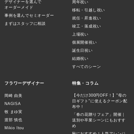
デザイナーを選んで
周年祝い
オーダーメイド
移転・引越し祝い
事例を選んでセミオーダー
就任・昇進祝い
まずはスタッフに相談
竣工・落成祝い
上場祝い
個展開催祝い
誕生日祝い
結婚祝い
すべてのシーン
フラワーデザイナー
特集・コラム
【今だけ300円OFF！】"母の
岡崎 由美
日ギフト"に使えるクーポン配
NAGISA
布中！
牧 まゆ実
「春の花贈りフェア」開催｜
渡部 慎也
送別や卒業シーンにもおすす
め
Mikio Itou
秋におすすめ！人気アレンジ