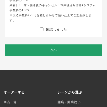
手数料の50%
到着日3日前〜発送後のキャンセル：本体税込み価格+システム
手数料の100%
※振込手数料275円を差し引かせて頂いた上でご返金致しま
す。
確認しました
次へ
オーダーする
シーンから選ぶ
商品一覧
開店・開業祝い