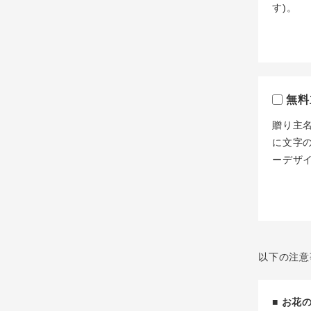
す)。
無料
贈り主
に文字
ーデザ
以下の注意
■ お