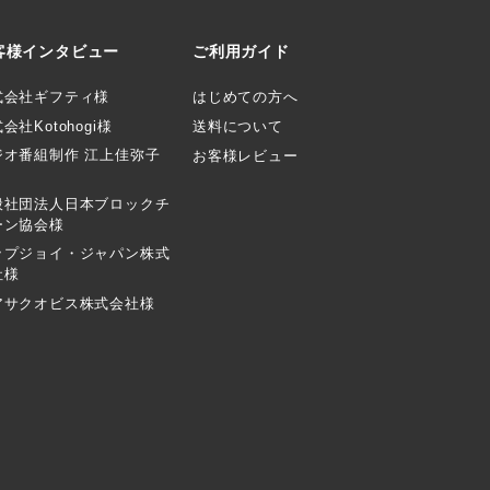
客様インタビュー
ご利用ガイド
式会社ギフティ様
はじめての方へ
会社Kotohogi様
送料について
ジオ番組制作 江上佳弥子
お客様レビュー
般社団法人日本ブロックチ
ーン協会様
ップジョイ・ジャパン株式
社様
アサクオビス株式会社様