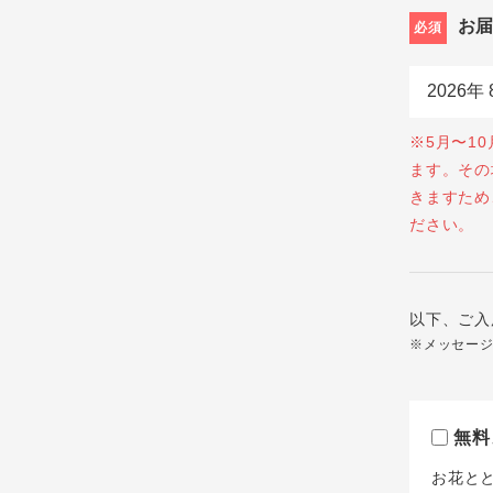
お
必須
※5月〜1
ます。その
きますため
ださい。
以下、ご入
※メッセー
無料
お花と