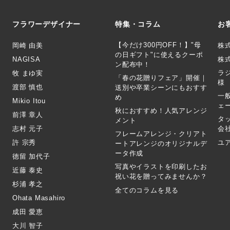
フラワーデザイナー
特集・コラム
お
【今だけ300円OFF！】"母
岡崎 由美
株
の日ギフト"に使えるクーポ
NAGISA
株式
ン配布中！
ラ
牧 まゆ実
「春の花贈りフェア」開催｜
様
渡部 慎也
送別や卒業シーンにもおすす
一
め
Mikio Itou
ェ
秋におすすめ！人気アレンジ
前澤 章人
タ
メント
志村 元子
会
フレームアレンジ・クリアト
許 宗秀
ユ
ートアレンジのオリジナルデ
ータ作成
徳留 加代子
写真やイラストを印刷したお
近藤 泰史
祝い花を贈ってみませんか？
杉浦 孝之
全てのコラムを見る
Ohata Masahiro
成田 愛恵
大川 智子