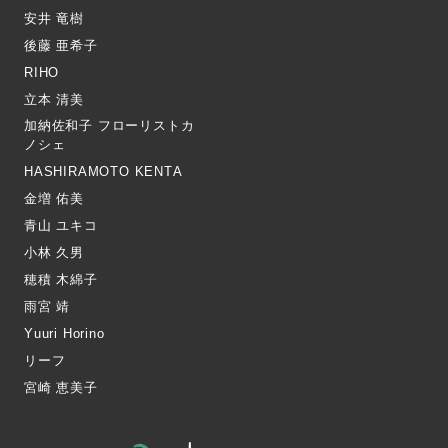
安井 竜樹
後藤 亜希子
RIHO
立本 清美
加納佐和子 フローリストカ
ノシェ
HASHIRAMOTO KENTA
金増 佑美
青山 ユキコ
小林 久男
穂積 木綿子
雨宮 靖
Yuuri Horino
リーフ
宮崎 恵美子