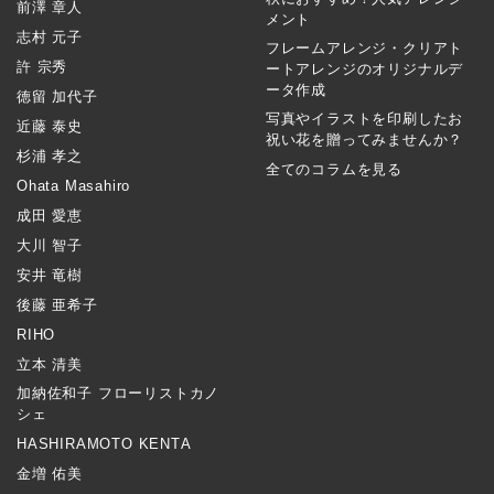
前澤 章人
メント
志村 元子
フレームアレンジ・クリアト
許 宗秀
ートアレンジのオリジナルデ
ータ作成
徳留 加代子
写真やイラストを印刷したお
近藤 泰史
祝い花を贈ってみませんか？
杉浦 孝之
全てのコラムを見る
Ohata Masahiro
成田 愛恵
大川 智子
安井 竜樹
後藤 亜希子
RIHO
立本 清美
加納佐和子 フローリストカノ
シェ
HASHIRAMOTO KENTA
金増 佑美