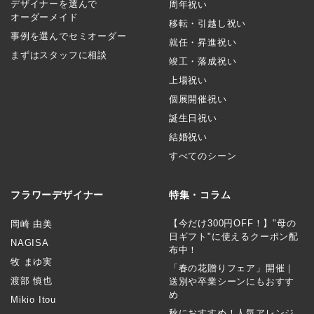
デザイナーを選んで
周年祝い
オーダーメイド
移転・引越し祝い
事例を選んでセミオーダー
就任・昇進祝い
まずはスタッフに相談
竣工・落成祝い
上場祝い
個展開催祝い
誕生日祝い
結婚祝い
すべてのシーン
フラワーデザイナー
特集・コラム
【今だけ300円OFF！】"母の
岡崎 由美
日ギフト"に使えるクーポン配
NAGISA
布中！
牧 まゆ実
「春の花贈りフェア」開催｜
渡部 慎也
送別や卒業シーンにもおすす
め
Mikio Itou
秋におすすめ！人気アレンジ