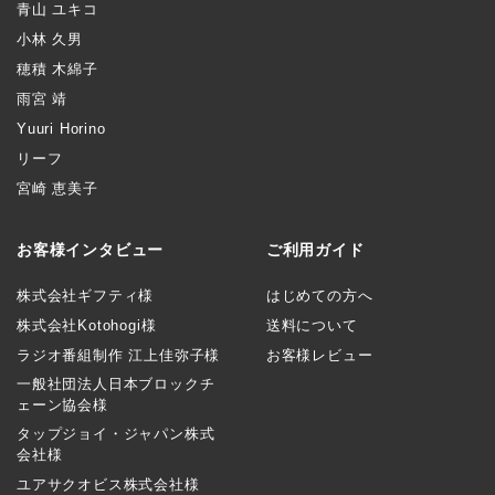
青山 ユキコ
小林 久男
穂積 木綿子
雨宮 靖
Yuuri Horino
リーフ
宮崎 恵美子
お客様インタビュー
ご利用ガイド
株式会社ギフティ様
はじめての方へ
株式会社Kotohogi様
送料について
ラジオ番組制作 江上佳弥子様
お客様レビュー
一般社団法人日本ブロックチ
ェーン協会様
タップジョイ・ジャパン株式
会社様
ユアサクオビス株式会社様