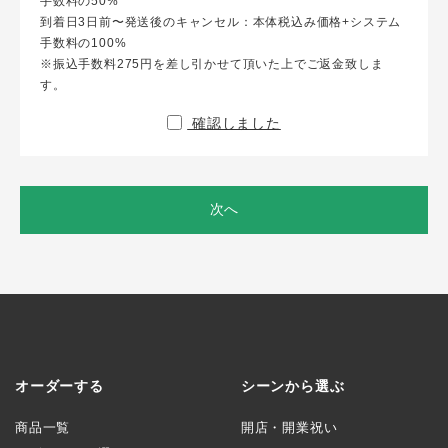
手数料の50%
到着日3日前〜発送後のキャンセル：本体税込み価格+システム
手数料の100%
※振込手数料275円を差し引かせて頂いた上でご返金致しま
す。
確認しました
次へ
オーダーする
シーンから選ぶ
商品一覧
開店・開業祝い