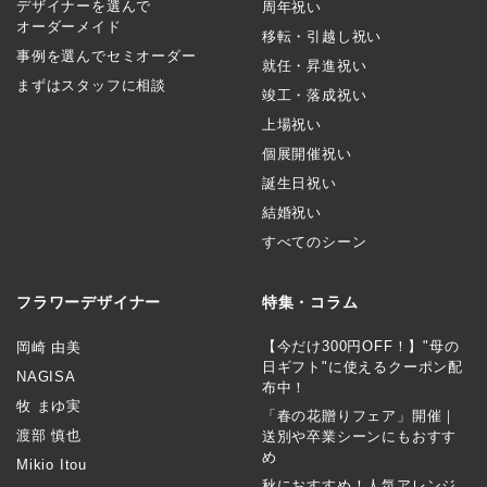
デザイナーを選んで
周年祝い
オーダーメイド
移転・引越し祝い
事例を選んでセミオーダー
就任・昇進祝い
まずはスタッフに相談
竣工・落成祝い
上場祝い
個展開催祝い
誕生日祝い
結婚祝い
すべてのシーン
フラワーデザイナー
特集・コラム
【今だけ300円OFF！】"母の
岡崎 由美
日ギフト"に使えるクーポン配
NAGISA
布中！
牧 まゆ実
「春の花贈りフェア」開催｜
渡部 慎也
送別や卒業シーンにもおすす
め
Mikio Itou
秋におすすめ！人気アレンジ