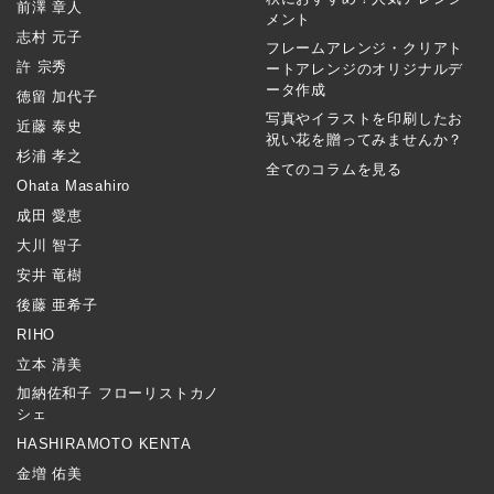
前澤 章人
メント
志村 元子
フレームアレンジ・クリアト
許 宗秀
ートアレンジのオリジナルデ
ータ作成
徳留 加代子
写真やイラストを印刷したお
近藤 泰史
祝い花を贈ってみませんか？
杉浦 孝之
全てのコラムを見る
Ohata Masahiro
成田 愛恵
大川 智子
安井 竜樹
後藤 亜希子
RIHO
立本 清美
加納佐和子 フローリストカノ
シェ
HASHIRAMOTO KENTA
金増 佑美