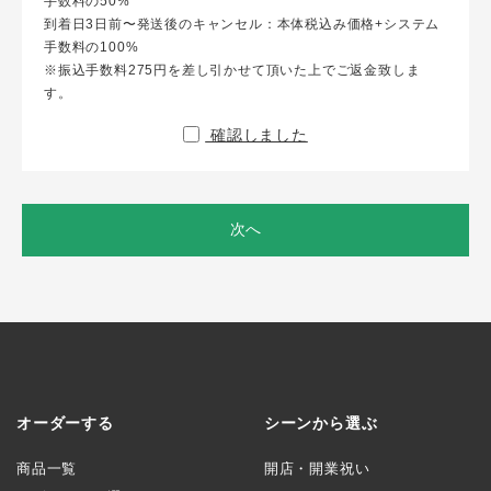
手数料の50%
到着日3日前〜発送後のキャンセル：本体税込み価格+システム
手数料の100%
※振込手数料275円を差し引かせて頂いた上でご返金致しま
す。
確認しました
次へ
オーダーする
シーンから選ぶ
商品一覧
開店・開業祝い