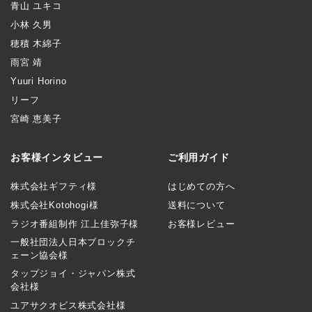
青山 ユキコ
小林 久男
穂積 木綿子
雨宮 靖
Yuuri Horino
リーフ
宮崎 恵美子
お客様インタビュー
ご利用ガイド
株式会社ギフティ様
はじめての方へ
株式会社Kotohogi様
送料について
ラジオ番組制作 江上佳弥子様
お客様レビュー
一般社団法人日本ブロックチ
ェーン協会様
タップジョイ・ジャパン株式
会社様
ユアサクオビス株式会社様