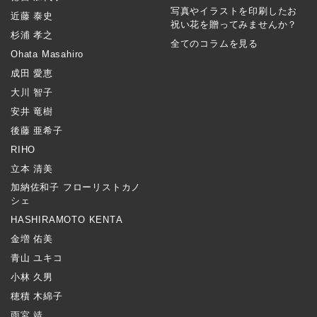
写真やイラストを印刷したお
近藤 泰史
祝い花を贈ってみませんか？
杉浦 孝之
全てのコラムを見る
Ohata Masahiro
成田 愛恵
大川 智子
安井 竜樹
後藤 亜希子
RIHO
立本 清美
加納佐和子 フローリストカノ
シェ
HASHIRAMOTO KENTA
金増 佑美
青山 ユキコ
小林 久男
穂積 木綿子
雨宮 靖