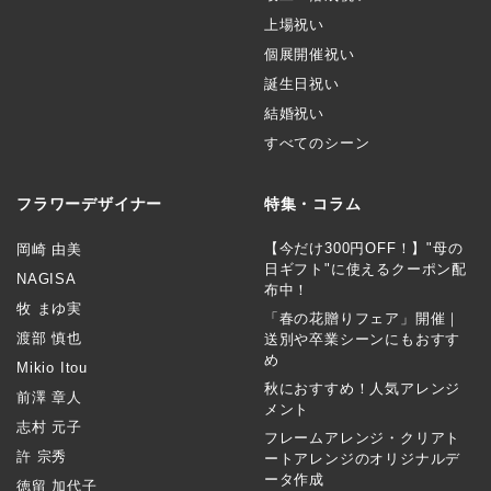
上場祝い
個展開催祝い
誕生日祝い
結婚祝い
すべてのシーン
フラワーデザイナー
特集・コラム
【今だけ300円OFF！】"母の
岡崎 由美
日ギフト"に使えるクーポン配
NAGISA
布中！
牧 まゆ実
「春の花贈りフェア」開催｜
渡部 慎也
送別や卒業シーンにもおすす
め
Mikio Itou
秋におすすめ！人気アレンジ
前澤 章人
メント
志村 元子
フレームアレンジ・クリアト
許 宗秀
ートアレンジのオリジナルデ
ータ作成
徳留 加代子