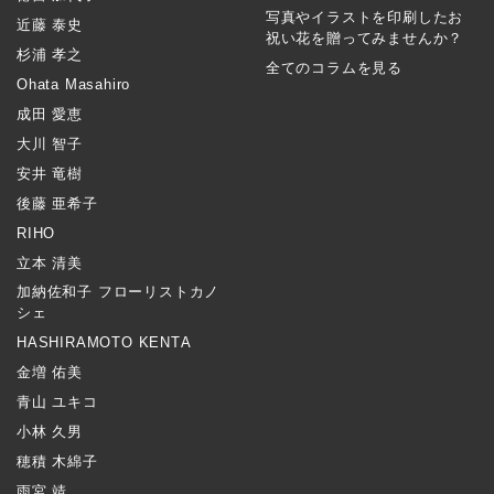
写真やイラストを印刷したお
近藤 泰史
祝い花を贈ってみませんか？
杉浦 孝之
全てのコラムを見る
Ohata Masahiro
成田 愛恵
大川 智子
安井 竜樹
後藤 亜希子
RIHO
立本 清美
加納佐和子 フローリストカノ
シェ
HASHIRAMOTO KENTA
金増 佑美
青山 ユキコ
小林 久男
穂積 木綿子
雨宮 靖