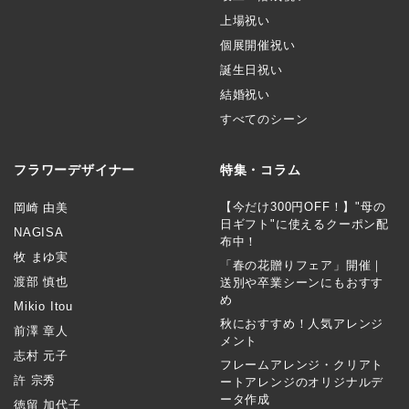
上場祝い
個展開催祝い
誕生日祝い
結婚祝い
すべてのシーン
フラワーデザイナー
特集・コラム
【今だけ300円OFF！】"母の
岡崎 由美
日ギフト"に使えるクーポン配
NAGISA
布中！
牧 まゆ実
「春の花贈りフェア」開催｜
渡部 慎也
送別や卒業シーンにもおすす
め
Mikio Itou
秋におすすめ！人気アレンジ
前澤 章人
メント
志村 元子
フレームアレンジ・クリアト
許 宗秀
ートアレンジのオリジナルデ
ータ作成
徳留 加代子