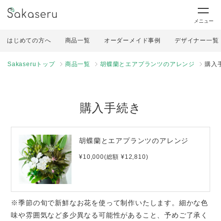
メニュー
はじめての方へ
商品一覧
オーダーメイド事例
デザイナー一覧
Sakaseruトップ
商品一覧
胡蝶蘭とエアプランツのアレンジ
購入
購入手続き
胡蝶蘭とエアプランツのアレンジ
¥10,000(総額 ¥12,810)
※季節の旬で新鮮なお花を使って制作いたします。細かな色
味や雰囲気など多少異なる可能性があること、予めご了承く