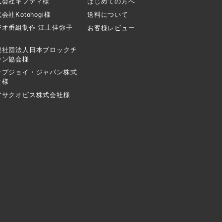
式会社ギフティ様
はじめての方へ
会社Kotohogi様
送料について
ジオ番組制作 江上佳弥子
お客様レビュー
般社団法人日本ブロックチ
ーン協会様
ップジョイ・ジャパン株式
社様
アサクオビス株式会社様