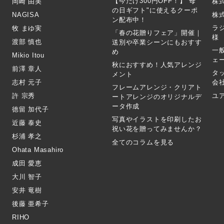
【今だけ300円OFF！】"母
岡崎 由美
株
の日ギフト"に使えるクーポ
NAGISA
株式
ン配布中！
ラ
牧 まゆ実
「春の花贈りフェア」開催｜
様
渡部 慎也
送別や卒業シーンにもおすす
一
め
Mikio Itou
ェ
秋におすすめ！人気アレンジ
前澤 章人
タ
メント
志村 元子
会
フレームアレンジ・クリアト
許 宗秀
ユ
ートアレンジのオリジナルデ
ータ作成
徳留 加代子
写真やイラストを印刷したお
近藤 泰史
祝い花を贈ってみませんか？
杉浦 孝之
全てのコラムを見る
Ohata Masahiro
成田 愛恵
大川 智子
安井 竜樹
後藤 亜希子
RIHO