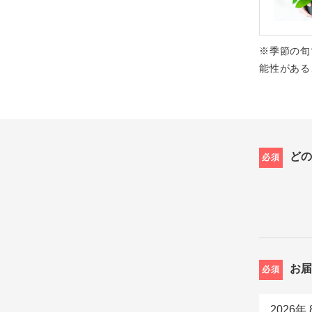
※季節の旬
能性がある
ど
必須
お
必須