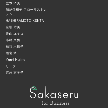
立本 清美
加納佐和子 フローリストカ
ノシェ
HASHIRAMOTO KENTA
金増 佑美
青山 ユキコ
小林 久男
穂積 木綿子
雨宮 靖
Yuuri Horino
リーフ
宮崎 恵美子