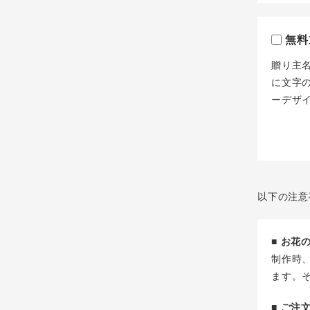
無料
贈り主
に文字
ーデザ
以下の注意
■ お
制作時
ます。
■ ご