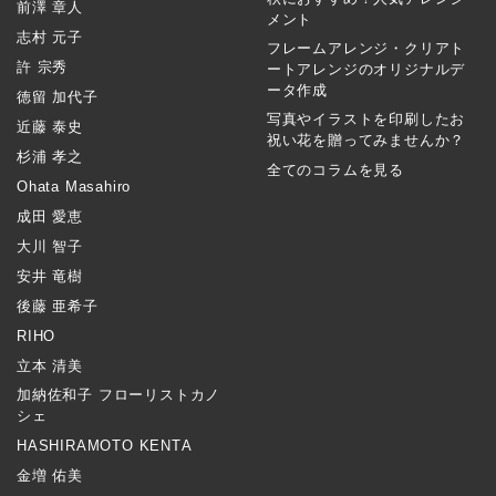
前澤 章人
メント
志村 元子
フレームアレンジ・クリアト
許 宗秀
ートアレンジのオリジナルデ
ータ作成
徳留 加代子
写真やイラストを印刷したお
近藤 泰史
祝い花を贈ってみませんか？
杉浦 孝之
全てのコラムを見る
Ohata Masahiro
成田 愛恵
大川 智子
安井 竜樹
後藤 亜希子
RIHO
立本 清美
加納佐和子 フローリストカノ
シェ
HASHIRAMOTO KENTA
金増 佑美