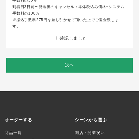
手数料の50%
到着日3日前〜発送後のキャンセル：本体税込み価格+システム
手数料の100%
※振込手数料275円を差し引かせて頂いた上でご返金致しま
す。
確認しました
次へ
オーダーする
シーンから選ぶ
商品一覧
開店・開業祝い