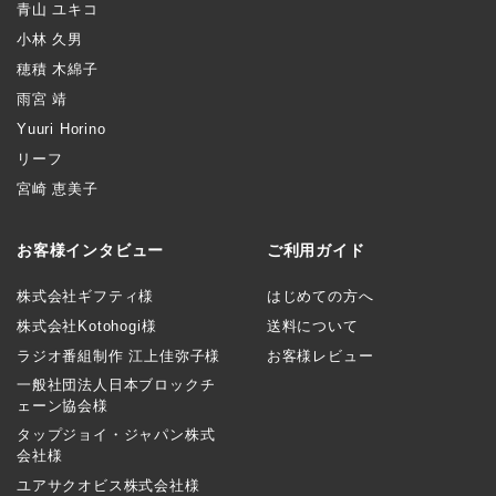
青山 ユキコ
小林 久男
穂積 木綿子
雨宮 靖
Yuuri Horino
リーフ
宮崎 恵美子
お客様インタビュー
ご利用ガイド
株式会社ギフティ様
はじめての方へ
株式会社Kotohogi様
送料について
ラジオ番組制作 江上佳弥子様
お客様レビュー
一般社団法人日本ブロックチ
ェーン協会様
タップジョイ・ジャパン株式
会社様
ユアサクオビス株式会社様