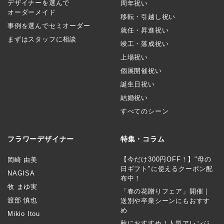
デザイナーを選んで
周年祝い
オーダーメイド
移転・引越し祝い
事例を選んでセミオーダー
就任・昇進祝い
まずはスタッフに相談
竣工・落成祝い
上場祝い
個展開催祝い
誕生日祝い
結婚祝い
すべてのシーン
フラワーデザイナー
特集・コラム
【今だけ300円OFF！】"母の
岡崎 由美
日ギフト"に使えるクーポン配
NAGISA
布中！
牧 まゆ実
「春の花贈りフェア」開催｜
渡部 慎也
送別や卒業シーンにもおすす
め
Mikio Itou
秋におすすめ！人気アレンジ