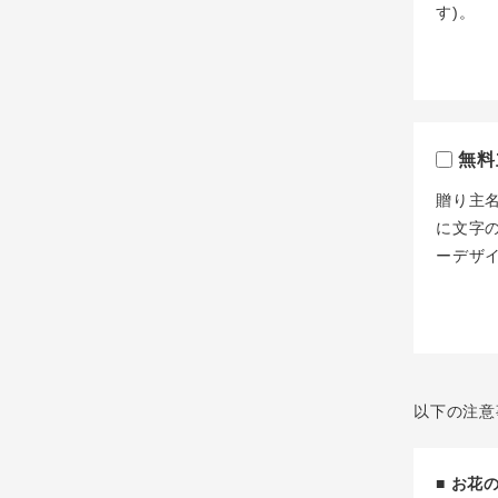
す)。
無料
贈り主
に文字
ーデザ
以下の注意
■ お