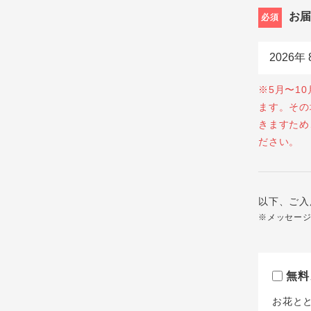
お
必須
※5月〜1
ます。その
きますため
ださい。
以下、ご入
※メッセー
無料
お花と