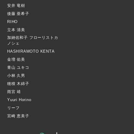
安井 竜樹
後藤 亜希子
RIHO
立本 清美
加納佐和子 フローリストカ
ノシェ
HASHIRAMOTO KENTA
金増 佑美
青山 ユキコ
小林 久男
穂積 木綿子
雨宮 靖
Yuuri Horino
リーフ
宮崎 恵美子