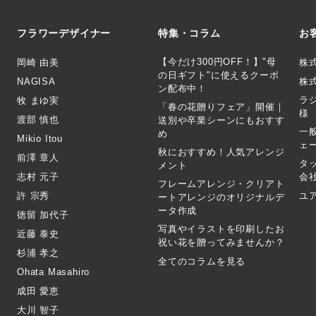
フラワーデザイナー
特集・コラム
お
【今だけ300円OFF！】"母
岡崎 由美
株
の日ギフト"に使えるクーポ
NAGISA
株式
ン配布中！
ラ
牧 まゆ実
「春の花贈りフェア」開催｜
様
渡部 慎也
送別や卒業シーンにもおすす
一
め
Mikio Itou
ェ
秋におすすめ！人気アレンジ
前澤 章人
タ
メント
志村 元子
会
フレームアレンジ・クリアト
許 宗秀
ユ
ートアレンジのオリジナルデ
ータ作成
徳留 加代子
写真やイラストを印刷したお
近藤 泰史
祝い花を贈ってみませんか？
杉浦 孝之
全てのコラムを見る
Ohata Masahiro
成田 愛恵
大川 智子