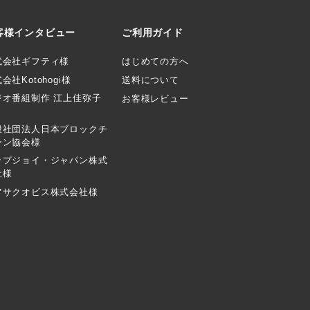
客様インタビュー
ご利用ガイド
式会社ギフティ様
はじめての方へ
会社Kotohogi様
送料について
ジオ番組制作 江上佳弥子
お客様レビュー
般社団法人日本ブロックチ
ーン協会様
ップジョイ・ジャパン株式
社様
アサクオビス株式会社様