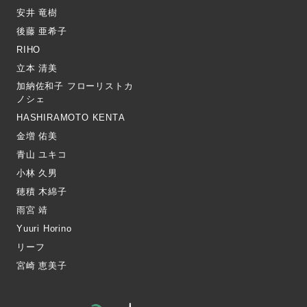
安井 竜樹
後藤 亜希子
RIHO
立本 清美
加納佐和子 フローリストカ
ノシェ
HASHIRAMOTO KENTA
金増 佑美
青山 ユキコ
小林 久男
穂積 木綿子
雨宮 靖
Yuuri Horino
リーフ
宮崎 恵美子