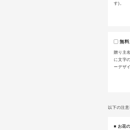
す)。
無料
贈り主
に文字
ーデザ
以下の注意
■ お