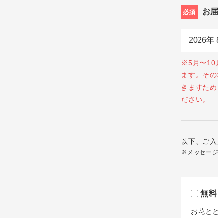
お
必須
※5月〜1
ます。その
きますため
ださい。
以下、ご入
※メッセー
無料
お花と