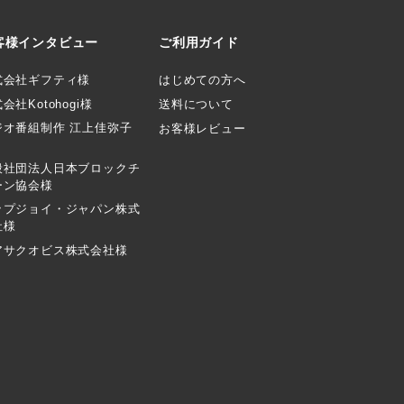
客様インタビュー
ご利用ガイド
式会社ギフティ様
はじめての方へ
会社Kotohogi様
送料について
ジオ番組制作 江上佳弥子
お客様レビュー
般社団法人日本ブロックチ
ーン協会様
ップジョイ・ジャパン株式
社様
アサクオビス株式会社様