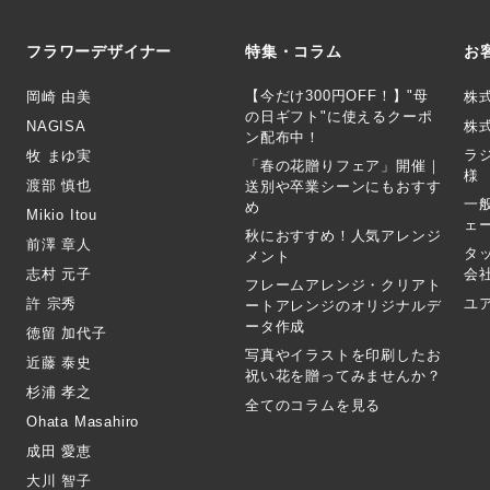
フラワーデザイナー
特集・コラム
お
【今だけ300円OFF！】"母
岡崎 由美
株
の日ギフト"に使えるクーポ
NAGISA
株式
ン配布中！
ラ
牧 まゆ実
「春の花贈りフェア」開催｜
様
渡部 慎也
送別や卒業シーンにもおすす
一
め
Mikio Itou
ェ
秋におすすめ！人気アレンジ
前澤 章人
タ
メント
志村 元子
会
フレームアレンジ・クリアト
許 宗秀
ユ
ートアレンジのオリジナルデ
ータ作成
徳留 加代子
写真やイラストを印刷したお
近藤 泰史
祝い花を贈ってみませんか？
杉浦 孝之
全てのコラムを見る
Ohata Masahiro
成田 愛恵
大川 智子