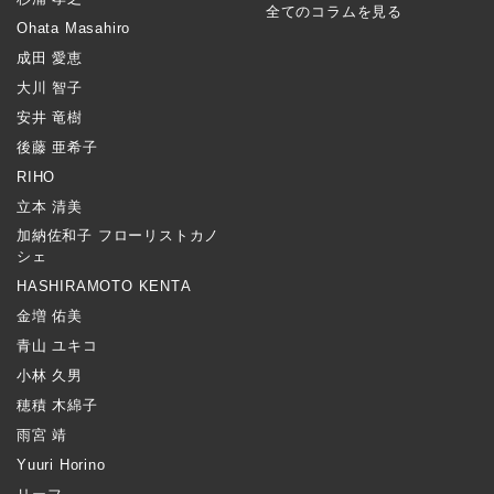
全てのコラムを見る
Ohata Masahiro
成田 愛恵
大川 智子
安井 竜樹
後藤 亜希子
RIHO
立本 清美
加納佐和子 フローリストカノ
シェ
HASHIRAMOTO KENTA
金増 佑美
青山 ユキコ
小林 久男
穂積 木綿子
雨宮 靖
Yuuri Horino