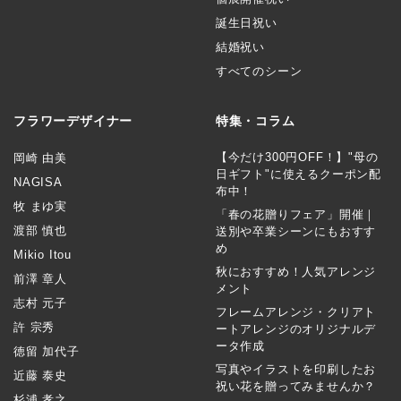
誕生日祝い
結婚祝い
すべてのシーン
フラワーデザイナー
特集・コラム
【今だけ300円OFF！】"母の
岡崎 由美
日ギフト"に使えるクーポン配
NAGISA
布中！
牧 まゆ実
「春の花贈りフェア」開催｜
渡部 慎也
送別や卒業シーンにもおすす
め
Mikio Itou
秋におすすめ！人気アレンジ
前澤 章人
メント
志村 元子
フレームアレンジ・クリアト
許 宗秀
ートアレンジのオリジナルデ
ータ作成
徳留 加代子
写真やイラストを印刷したお
近藤 泰史
祝い花を贈ってみませんか？
杉浦 孝之