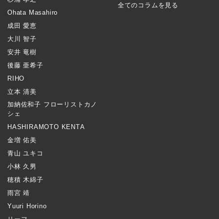
全てのコラムを見る
Ohata Masahiro
成田 愛恵
大川 智子
安井 竜樹
後藤 亜希子
RIHO
立本 清美
加納佐和子 フローリストカノ
シェ
HASHIRAMOTO KENTA
金増 佑美
青山 ユキコ
小林 久男
穂積 木綿子
雨宮 靖
Yuuri Horino