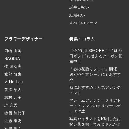
誕生日祝い
結婚祝い
すべてのシーン
フラワーデザイナー
特集・コラム
【今だけ300円OFF！】"母の
岡崎 由美
日ギフト"に使えるクーポン配
NAGISA
布中！
牧 まゆ実
「春の花贈りフェア」開催｜
渡部 慎也
送別や卒業シーンにもおすす
め
Mikio Itou
秋におすすめ！人気アレンジ
前澤 章人
メント
志村 元子
フレームアレンジ・クリアト
許 宗秀
ートアレンジのオリジナルデ
ータ作成
徳留 加代子
写真やイラストを印刷したお
近藤 泰史
祝い花を贈ってみませんか？
杉浦 孝之