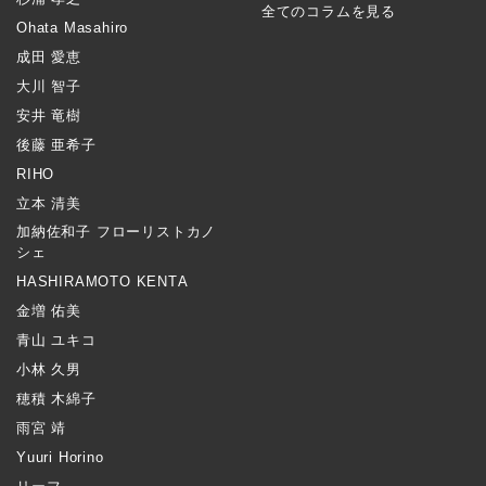
全てのコラムを見る
Ohata Masahiro
成田 愛恵
大川 智子
安井 竜樹
後藤 亜希子
RIHO
立本 清美
加納佐和子 フローリストカノ
シェ
HASHIRAMOTO KENTA
金増 佑美
青山 ユキコ
小林 久男
穂積 木綿子
雨宮 靖
Yuuri Horino