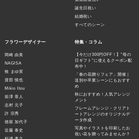
誕生日祝い
結婚祝い
すべてのシーン
フラワーデザイナー
特集・コラム
【今だけ300円OFF！】"母の
岡崎 由美
日ギフト"に使えるクーポン配
NAGISA
布中！
牧 まゆ実
「春の花贈りフェア」開催｜
渡部 慎也
送別や卒業シーンにもおすす
め
Mikio Itou
秋におすすめ！人気アレンジ
前澤 章人
メント
志村 元子
フレームアレンジ・クリアト
許 宗秀
ートアレンジのオリジナルデ
ータ作成
徳留 加代子
写真やイラストを印刷したお
近藤 泰史
祝い花を贈ってみませんか？
杉浦 孝之