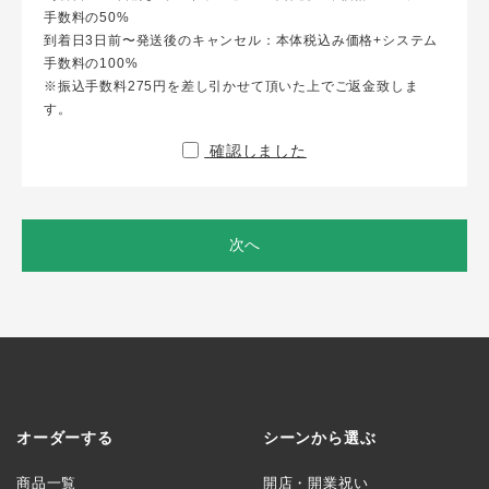
手数料の50%
到着日3日前〜発送後のキャンセル：本体税込み価格+システム
手数料の100%
※振込手数料275円を差し引かせて頂いた上でご返金致しま
す。
確認しました
次へ
オーダーする
シーンから選ぶ
商品一覧
開店・開業祝い