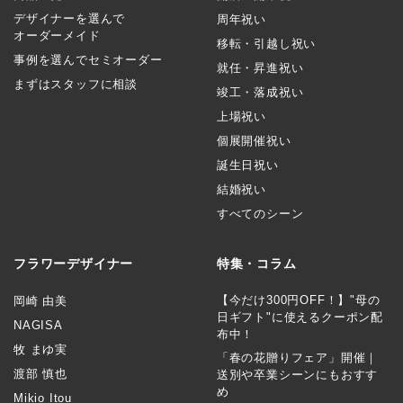
デザイナーを選んで
周年祝い
オーダーメイド
移転・引越し祝い
事例を選んでセミオーダー
就任・昇進祝い
まずはスタッフに相談
竣工・落成祝い
上場祝い
個展開催祝い
誕生日祝い
結婚祝い
すべてのシーン
フラワーデザイナー
特集・コラム
【今だけ300円OFF！】"母の
岡崎 由美
日ギフト"に使えるクーポン配
NAGISA
布中！
牧 まゆ実
「春の花贈りフェア」開催｜
渡部 慎也
送別や卒業シーンにもおすす
め
Mikio Itou