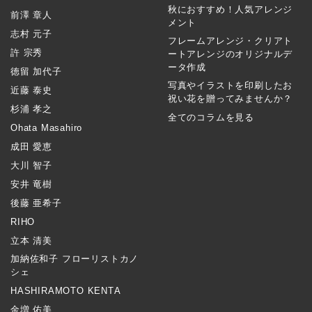
秋におすすめ！人気アレンジ
前澤 章人
メント
志村 元子
フレームアレンジ・クリアト
許 宗秀
ートアレンジのオリジナルデ
ータ作成
徳留 加代子
写真やイラストを印刷したお
近藤 泰史
祝い花を贈ってみませんか？
杉浦 孝之
全てのコラムを見る
Ohata Masahiro
成田 愛恵
大川 智子
安井 竜樹
後藤 亜希子
RIHO
立本 清美
加納佐和子 フローリストカノ
シェ
HASHIRAMOTO KENTA
金増 佑美