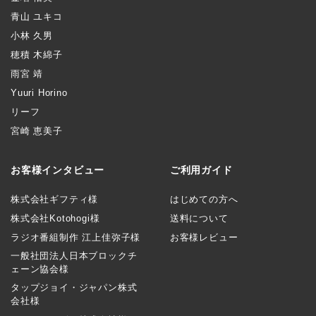
青山 ユキコ
小林 久男
穂積 木綿子
雨宮 靖
Yuuri Horino
リーフ
宮崎 恵美子
お客様インタビュー
ご利用ガイド
株式会社ギフティ様
はじめての方へ
株式会社Kotohogi様
送料について
ラジオ番組制作 江上佳弥子様
お客様レビュー
一般社団法人日本ブロックチ
ェーン協会様
タップジョイ・ジャパン株式
会社様