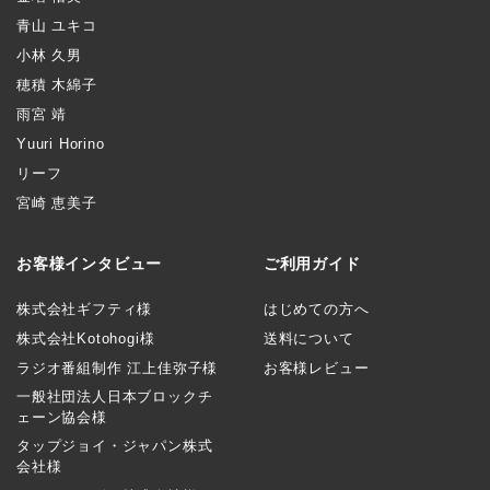
青山 ユキコ
小林 久男
穂積 木綿子
雨宮 靖
Yuuri Horino
リーフ
宮崎 恵美子
お客様インタビュー
ご利用ガイド
株式会社ギフティ様
はじめての方へ
株式会社Kotohogi様
送料について
ラジオ番組制作 江上佳弥子様
お客様レビュー
一般社団法人日本ブロックチ
ェーン協会様
タップジョイ・ジャパン株式
会社様