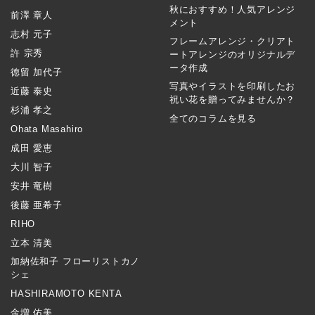
秋におすすめ！人気アレンジ
前澤 章人
メント
志村 元子
フレームアレンジ・クリアト
許 宗秀
ートアレンジのオリジナルデ
ータ作成
徳留 加代子
写真やイラストを印刷したお
近藤 泰史
祝い花を贈ってみませんか？
杉浦 孝之
全てのコラムを見る
Ohata Masahiro
成田 愛恵
大川 智子
安井 竜樹
後藤 亜希子
RIHO
立本 清美
加納佐和子 フローリストカノ
シェ
HASHIRAMOTO KENTA
金増 佑美