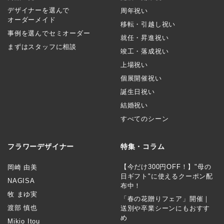
デザイナーを選んで
周年祝い
オーダーメイド
移転・引越し祝い
事例を選んでセミオーダー
就任・昇進祝い
まずはスタッフに相談
竣工・落成祝い
上場祝い
個展開催祝い
誕生日祝い
結婚祝い
すべてのシーン
フラワーデザイナー
特集・コラム
【今だけ300円OFF！】"母の
岡崎 由美
日ギフト"に使えるクーポン配
NAGISA
布中！
牧 まゆ実
「春の花贈りフェア」開催｜
渡部 慎也
送別や卒業シーンにもおすす
め
Mikio Itou