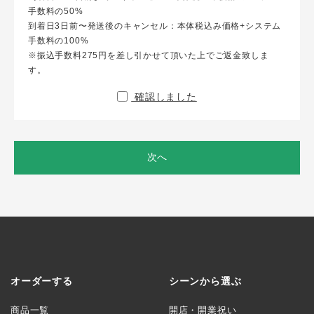
手数料の50%
到着日3日前〜発送後のキャンセル：本体税込み価格+システム
手数料の100%
※振込手数料275円を差し引かせて頂いた上でご返金致しま
す。
確認しました
次へ
オーダーする
シーンから選ぶ
商品一覧
開店・開業祝い