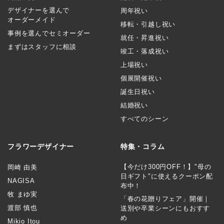
デザイナーを選んで
周年祝い
オーダーメイド
移転・引越し祝い
事例を選んでセミオーダー
就任・昇進祝い
まずはスタッフに相談
竣工・落成祝い
上場祝い
個展開催祝い
誕生日祝い
結婚祝い
すべてのシーン
フラワーデザイナー
特集・コラム
【今だけ300円OFF！】"母の
岡崎 由美
日ギフト"に使えるクーポン配
NAGISA
布中！
牧 まゆ実
「春の花贈りフェア」開催｜
渡部 慎也
送別や卒業シーンにもおすす
め
Mikio Itou