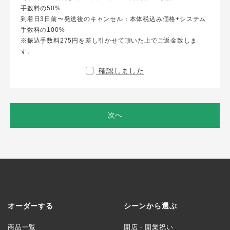
手数料の50%
到着日3日前〜発送後のキャンセル：本体税込み価格+システム
手数料の100%
※振込手数料275円を差し引かせて頂いた上でご返金致しま
す。
確認しました
次へ
オーダーする
シーンから選ぶ
商品一覧
開店・開業祝い