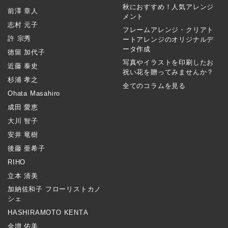
秋におすすめ！人気アレンジ
前澤 章人
メント
志村 元子
フレームアレンジ・クリアト
許 宗秀
ートアレンジのオリジナルデ
ータ作成
徳留 加代子
写真やイラストを印刷したお
近藤 泰史
祝い花を贈ってみませんか？
杉浦 孝之
全てのコラムを見る
Ohata Masahiro
成田 愛恵
大川 智子
安井 竜樹
後藤 亜希子
RIHO
立本 清美
加納佐和子 フローリストカノ
シェ
HASHIRAMOTO KENTA
金増 佑美