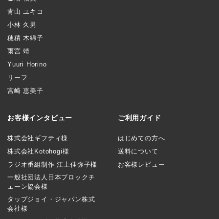
青山 ユキコ
小林 久男
穂積 木綿子
雨宮 靖
Yuuri Horino
リーフ
宮崎 恵美子
お客様インタビュー
ご利用ガイド
株式会社ギフティ様
はじめての方へ
株式会社Kotohogi様
送料について
ラジオ番組制作 江上佳弥子様
お客様レビュー
一般社団法人日本ブロックチ
ェーン協会様
タップジョイ・ジャパン株式
会社様