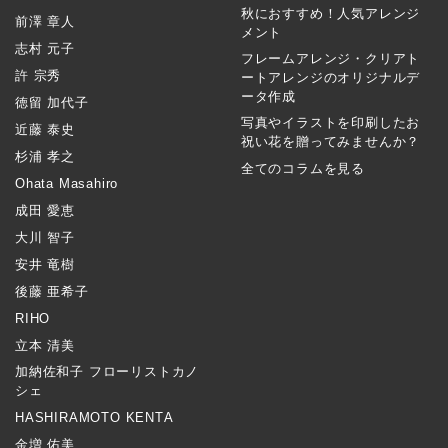
秋におすすめ！人気アレンジ
前澤 章人
メント
志村 元子
フレームアレンジ・クリアト
許 宗秀
ートアレンジのオリジナルデ
ータ作成
徳留 加代子
写真やイラストを印刷したお
近藤 泰史
祝い花を贈ってみませんか？
杉浦 孝之
全てのコラムを見る
Ohata Masahiro
成田 愛恵
大川 智子
安井 竜樹
後藤 亜希子
RIHO
立本 清美
加納佐和子 フローリストカノ
シェ
HASHIRAMOTO KENTA
金増 佑美