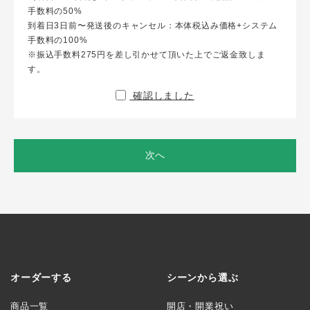
手数料の50%
到着日3日前〜発送後のキャンセル：本体税込み価格+システム
手数料の100%
※振込手数料275円を差し引かせて頂いた上でご返金致しま
す。
確認しました
次へ
オーダーする
シーンから選ぶ
商品一覧
開店・開業祝い