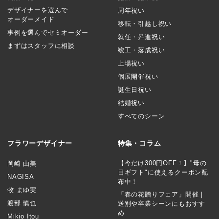
デザイナーを選んで
周年祝い
オーダーメイド
移転・引越し祝い
事例を選んでセミオーダー
就任・昇進祝い
まずはスタッフに相談
竣工・落成祝い
上場祝い
個展開催祝い
誕生日祝い
結婚祝い
すべてのシーン
フラワーデザイナー
特集・コラム
【今だけ300円OFF！】"母の
岡崎 由美
日ギフト"に使えるクーポン配
NAGISA
布中！
牧 まゆ実
「春の花贈りフェア」開催｜
渡部 慎也
送別や卒業シーンにもおすす
め
Mikio Itou