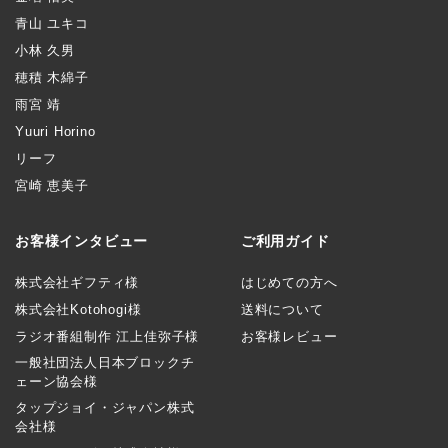
青山 ユキコ
小林 久男
穂積 木綿子
雨宮 靖
Yuuri Horino
リーフ
宮崎 恵美子
お客様インタビュー
ご利用ガイド
株式会社ギフティ様
はじめての方へ
株式会社Kotohogi様
送料について
ラジオ番組制作 江上佳弥子様
お客様レビュー
一般社団法人日本ブロックチ
ェーン協会様
タップジョイ・ジャパン株式
会社様